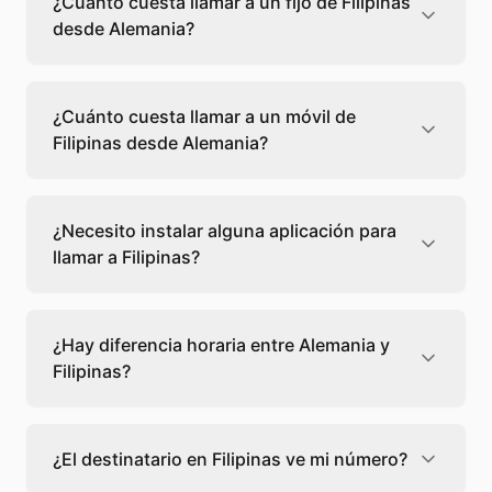
¿Cuánto cuesta llamar a un fijo de Filipinas
desde Alemania?
Llamar a un fijo de Filipinas desde Alemania
cuesta 0,18 €/min con Teléfono Global. Verás
¿Cuánto cuesta llamar a un móvil de
el precio exacto antes de marcar para que
Filipinas desde Alemania?
sepas qué vas a gastar.
Llamar a un móvil de Filipinas desde Alemania
cuesta 0,18 €/min con Teléfono Global. Pagas
¿Necesito instalar alguna aplicación para
solo los minutos que hablas, sin cuotas ni
llamar a Filipinas?
permanencia.
No, Teléfono Global funciona directamente
desde tu navegador web. Solo necesitas una
¿Hay diferencia horaria entre Alemania y
conexión a internet y podrás llamar
Filipinas?
directamente a Filipinas.
Sí, entre Alemania y Filipinas hay +6 horas de
diferencia,
escoge el mejor momento
para
¿El destinatario en Filipinas ve mi número?
llamar a a Filipinas.