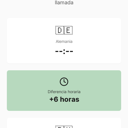
llamada
🇩🇪
Alemania
--:--
Diferencia horaria
+6 horas