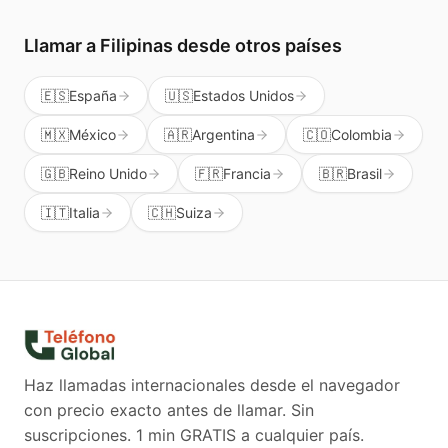
Llamar a
Filipinas
desde otros países
🇪🇸
España
🇺🇸
Estados Unidos
🇲🇽
México
🇦🇷
Argentina
🇨🇴
Colombia
🇬🇧
Reino Unido
🇫🇷
Francia
🇧🇷
Brasil
🇮🇹
Italia
🇨🇭
Suiza
Haz llamadas internacionales desde el navegador
con precio exacto antes de llamar. Sin
suscripciones.
1 min GRATIS a cualquier país.