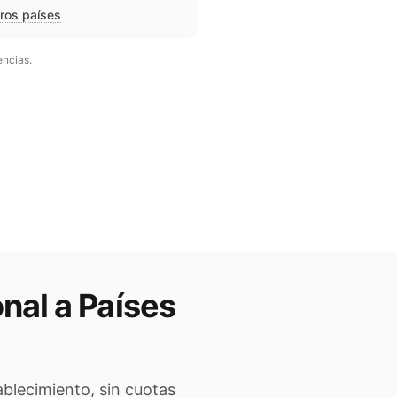
tros países
encias.
onal a
Países
ablecimiento, sin cuotas