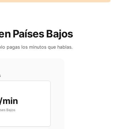
 en
Países Bajos
olo pagas los minutos que hablas.
s
/min
ses Bajos