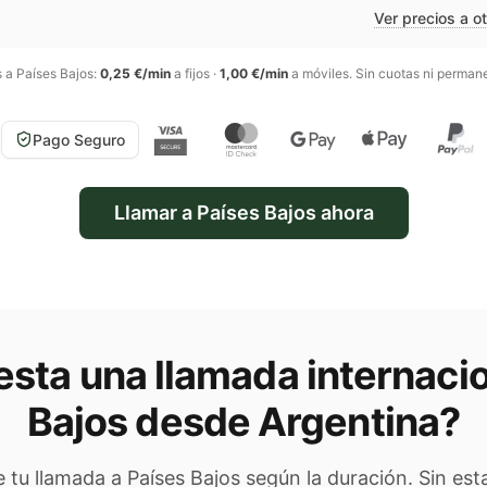
Ver precios a o
s a
Países Bajos
:
0,25 €/min
a fijos
·
1,00 €/min
a móviles
. Sin cuotas ni perman
Pago Seguro
Llamar a
Países Bajos
ahora
sta una llamada internaci
Bajos
desde Argentina
?
de tu llamada a
Países Bajos
según la duración. Sin est