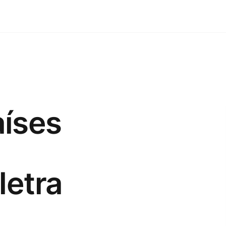
aíses
letra