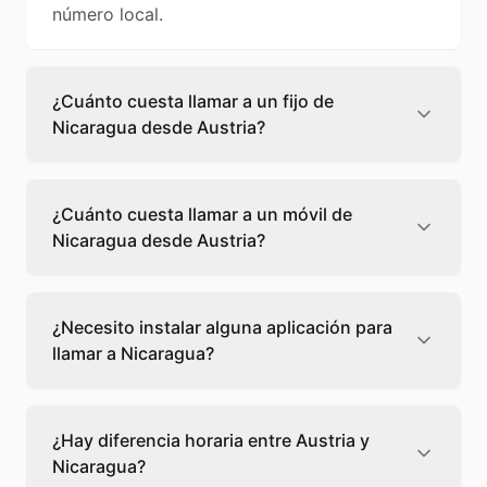
número local.
¿Cuánto cuesta llamar a un fijo de
Nicaragua desde Austria?
Llamar a un fijo de Nicaragua desde Austria
cuesta 0,09 €/min con Teléfono Global. Verás
¿Cuánto cuesta llamar a un móvil de
el precio exacto antes de marcar para que
Nicaragua desde Austria?
sepas qué vas a gastar.
Llamar a un móvil de Nicaragua desde Austria
cuesta 0,22 €/min con Teléfono Global. Pagas
¿Necesito instalar alguna aplicación para
solo los minutos que hablas, sin cuotas ni
llamar a Nicaragua?
permanencia.
No, Teléfono Global funciona directamente
desde tu navegador web. Solo necesitas una
¿Hay diferencia horaria entre Austria y
conexión a internet y podrás llamar
Nicaragua?
directamente a Nicaragua.