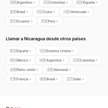
🇦🇷
Argentina
🇨🇴
Colombia
🇪🇸
España
🇧🇷
Brasil
🇨🇺
Cuba
🇻🇪
Venezuela
🇪🇨
Ecuador
🇵🇪
Perú
Llamar a
Nicaragua
desde otros países
🇪🇸
España
🇺🇸
Estados Unidos
🇲🇽
México
🇦🇷
Argentina
🇨🇴
Colombia
🇬🇧
Reino Unido
🇩🇪
Alemania
🇫🇷
Francia
🇧🇷
Brasil
🇮🇹
Italia