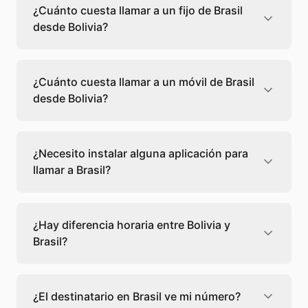
¿Cuánto cuesta llamar a un fijo de Brasil
desde Bolivia?
Llamar a un fijo de Brasil desde Bolivia cuesta
0,06 €/min con Teléfono Global. Verás el
¿Cuánto cuesta llamar a un móvil de Brasil
precio exacto antes de marcar para que
desde Bolivia?
sepas qué vas a gastar.
Llamar a un móvil de Brasil desde Bolivia
cuesta 0,12 €/min con Teléfono Global. Pagas
¿Necesito instalar alguna aplicación para
solo los minutos que hablas, sin cuotas ni
llamar a Brasil?
permanencia.
No, Teléfono Global funciona directamente
desde tu navegador web. Solo necesitas una
¿Hay diferencia horaria entre Bolivia y
conexión a internet y podrás llamar
Brasil?
directamente a Brasil.
Sí, entre Bolivia y Brasil hay +1 hora de
diferencia,
escoge el mejor momento
para
¿El destinatario en Brasil ve mi número?
llamar a a Brasil.