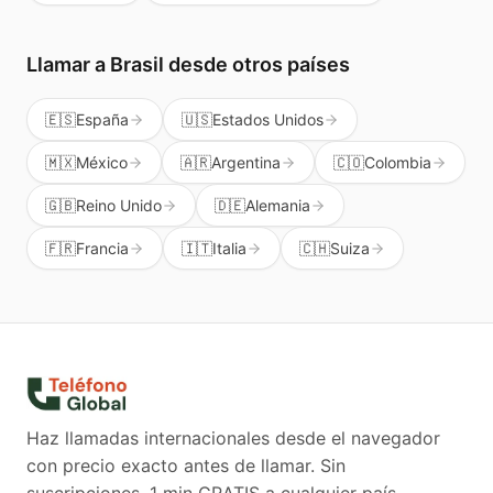
Llamar a
Brasil
desde otros países
🇪🇸
España
🇺🇸
Estados Unidos
🇲🇽
México
🇦🇷
Argentina
🇨🇴
Colombia
🇬🇧
Reino Unido
🇩🇪
Alemania
🇫🇷
Francia
🇮🇹
Italia
🇨🇭
Suiza
Haz llamadas internacionales desde el navegador
con precio exacto antes de llamar. Sin