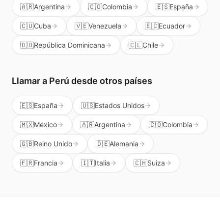
🇦🇷
Argentina
🇨🇴
Colombia
🇪🇸
España
🇨🇺
Cuba
🇻🇪
Venezuela
🇪🇨
Ecuador
🇩🇴
República Dominicana
🇨🇱
Chile
Llamar a
Perú
desde otros países
🇪🇸
España
🇺🇸
Estados Unidos
🇲🇽
México
🇦🇷
Argentina
🇨🇴
Colombia
🇬🇧
Reino Unido
🇩🇪
Alemania
🇫🇷
Francia
🇮🇹
Italia
🇨🇭
Suiza