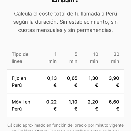
Calcula el coste total de tu llamada a
Perú
según la duración. Sin establecimiento, sin
cuotas mensuales y sin permanencias.
Tipo de
1
5
10
30
línea
min
min
min
min
Fijo en
0,13
0,65
1,30
3,90
Perú
€
€
€
€
Móvil en
0,22
1,10
2,20
6,60
Perú
€
€
€
€
Cálculo aproximado en función del precio por minuto vigente