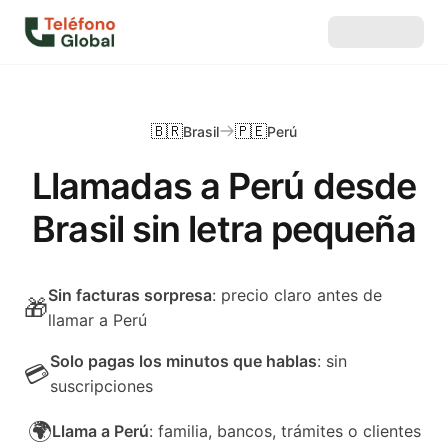
🇧🇷
🇵🇪
Brasil
Perú
Llamadas a Perú desde
Brasil sin letra pequeña
Sin facturas sorpresa
: precio claro antes de
🎁
llamar a Perú
Solo pagas los minutos que hablas
: sin
💳
suscripciones
🌍
Llama a Perú
: familia, bancos, trámites o clientes