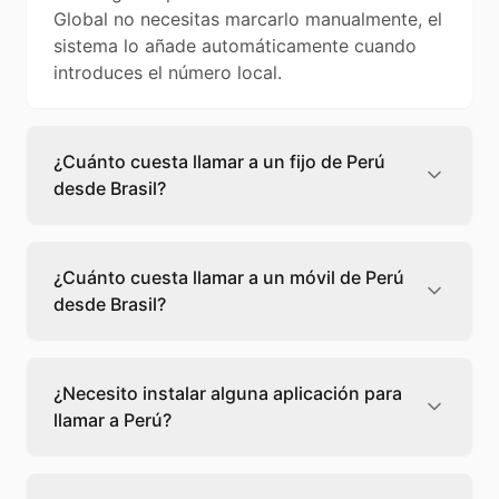
Global no necesitas marcarlo manualmente, el
sistema lo añade automáticamente cuando
introduces el número local.
¿Cuánto cuesta llamar a un fijo de Perú
desde Brasil?
Llamar a un fijo de Perú desde Brasil cuesta
0,13 €/min con Teléfono Global. Verás el
¿Cuánto cuesta llamar a un móvil de Perú
precio exacto antes de marcar para que
desde Brasil?
sepas qué vas a gastar.
Llamar a un móvil de Perú desde Brasil cuesta
0,22 €/min con Teléfono Global. Pagas solo
¿Necesito instalar alguna aplicación para
los minutos que hablas, sin cuotas ni
llamar a Perú?
permanencia.
No, Teléfono Global funciona directamente
desde tu navegador web. Solo necesitas una