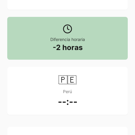
Diferencia horaria
-2 horas
🇵🇪
Perú
--:--