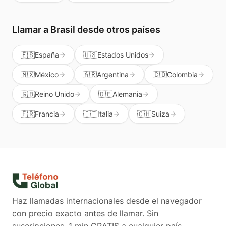
Llamar a
Brasil
desde otros países
🇪🇸
España
🇺🇸
Estados Unidos
🇲🇽
México
🇦🇷
Argentina
🇨🇴
Colombia
🇬🇧
Reino Unido
🇩🇪
Alemania
🇫🇷
Francia
🇮🇹
Italia
🇨🇭
Suiza
Haz llamadas internacionales desde el navegador
con precio exacto antes de llamar. Sin