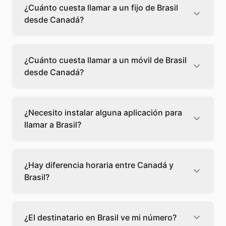
¿Cuánto cuesta llamar a un fijo de Brasil
desde Canadá?
Llamar a un fijo de Brasil desde Canadá
cuesta 0,06 €/min con Teléfono Global. Verás
¿Cuánto cuesta llamar a un móvil de Brasil
el precio exacto antes de marcar para que
desde Canadá?
sepas qué vas a gastar.
Llamar a un móvil de Brasil desde Canadá
cuesta 0,12 €/min con Teléfono Global. Pagas
¿Necesito instalar alguna aplicación para
solo los minutos que hablas, sin cuotas ni
llamar a Brasil?
permanencia.
No, Teléfono Global funciona directamente
desde tu navegador web. Solo necesitas una
¿Hay diferencia horaria entre Canadá y
conexión a internet y podrás llamar
Brasil?
directamente a Brasil.
Sí, entre Canadá y Brasil hay +1 hora de
diferencia,
escoge el mejor momento
para
¿El destinatario en Brasil ve mi número?
llamar a a Brasil.