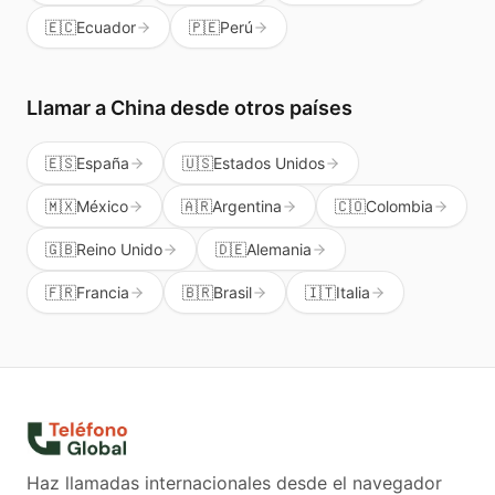
🇪🇨
Ecuador
🇵🇪
Perú
Llamar a
China
desde otros países
🇪🇸
España
🇺🇸
Estados Unidos
🇲🇽
México
🇦🇷
Argentina
🇨🇴
Colombia
🇬🇧
Reino Unido
🇩🇪
Alemania
🇫🇷
Francia
🇧🇷
Brasil
🇮🇹
Italia
Haz llamadas internacionales desde el navegador