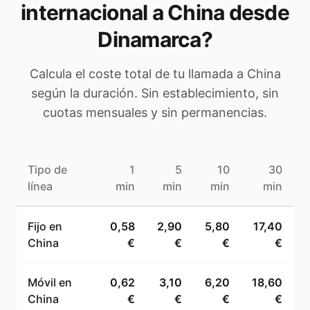
internacional a
China
desde
Dinamarca
?
Calcula el coste total de tu llamada a
China
según la duración. Sin establecimiento, sin
cuotas mensuales y sin permanencias.
Tipo de
1
5
10
30
línea
min
min
min
min
Fijo en
0,58
2,90
5,80
17,40
China
€
€
€
€
Móvil en
0,62
3,10
6,20
18,60
China
€
€
€
€