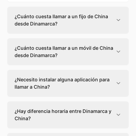
¿Cuánto cuesta llamar a un fijo de China
desde Dinamarca?
Llamar a un fijo de China desde Dinamarca
cuesta 0,58 €/min con Teléfono Global. Verás
¿Cuánto cuesta llamar a un móvil de China
el precio exacto antes de marcar para que
desde Dinamarca?
sepas qué vas a gastar.
Llamar a un móvil de China desde Dinamarca
cuesta 0,62 €/min con Teléfono Global. Pagas
¿Necesito instalar alguna aplicación para
solo los minutos que hablas, sin cuotas ni
llamar a China?
permanencia.
No, Teléfono Global funciona directamente
desde tu navegador web. Solo necesitas una
¿Hay diferencia horaria entre Dinamarca y
conexión a internet y podrás llamar
China?
directamente a China.
Sí, entre Dinamarca y China hay +6 horas de