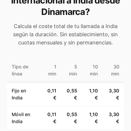
internacional a
India
desde
Dinamarca
?
Calcula el coste total de tu llamada a
India
según la duración. Sin establecimiento, sin
cuotas mensuales y sin permanencias.
Tipo de
1
5
10
30
línea
min
min
min
min
Fijo en
0,11
0,55
1,10
3,30
India
€
€
€
€
Móvil en
0,11
0,55
1,10
3,30
India
€
€
€
€