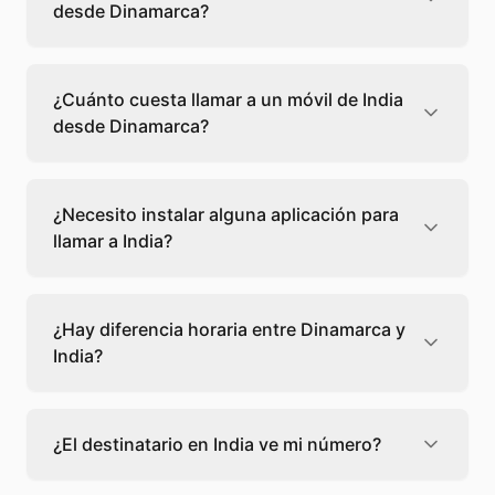
desde Dinamarca?
Llamar a un fijo de India desde Dinamarca
cuesta 0,11 €/min con Teléfono Global. Verás
¿Cuánto cuesta llamar a un móvil de India
el precio exacto antes de marcar para que
desde Dinamarca?
sepas qué vas a gastar.
Llamar a un móvil de India desde Dinamarca
cuesta 0,11 €/min con Teléfono Global. Pagas
¿Necesito instalar alguna aplicación para
solo los minutos que hablas, sin cuotas ni
llamar a India?
permanencia.
No, Teléfono Global funciona directamente
desde tu navegador web. Solo necesitas una
¿Hay diferencia horaria entre Dinamarca y
conexión a internet y podrás llamar
India?
directamente a India.
Sí, entre Dinamarca y India hay +4 horas de
diferencia,
escoge el mejor momento
para
¿El destinatario en India ve mi número?
llamar a a India.
El destinatario recibirá la llamada desde un