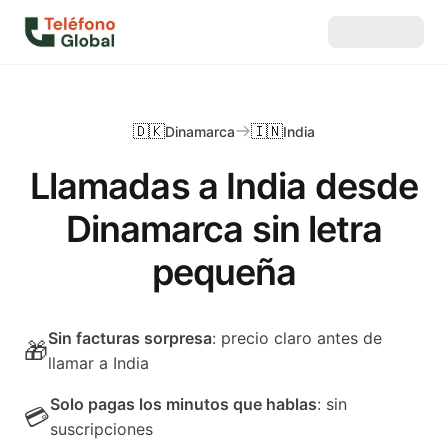
🇩🇰
🇮🇳
Dinamarca
India
Llamadas a India desde
Dinamarca sin letra
pequeña
Sin facturas sorpresa
: precio claro antes de
🎁
llamar a India
Solo pagas los minutos que hablas
: sin
💳
suscripciones