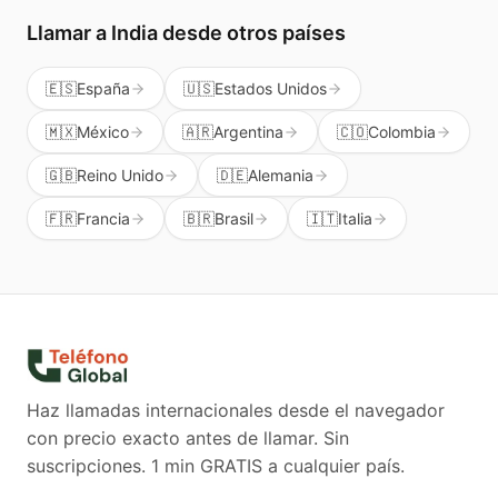
Llamar a
India
desde otros países
🇪🇸
España
🇺🇸
Estados Unidos
🇲🇽
México
🇦🇷
Argentina
🇨🇴
Colombia
🇬🇧
Reino Unido
🇩🇪
Alemania
🇫🇷
Francia
🇧🇷
Brasil
🇮🇹
Italia
Haz llamadas internacionales desde el navegador
con precio exacto antes de llamar. Sin
suscripciones.
1 min GRATIS a cualquier país.