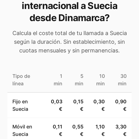
internacional a
Suecia
desde Dinamarca
?
Calcula el coste total de tu llamada a
Suecia
según la duración. Sin establecimiento, sin
cuotas mensuales y sin permanencias.
Tipo de
1
5
10
30
línea
min
min
min
min
Fijo en
0,03
0,15
0,30
0,90
Suecia
€
€
€
€
Móvil en
0,11
0,55
1,10
3,30
Suecia
€
€
€
€