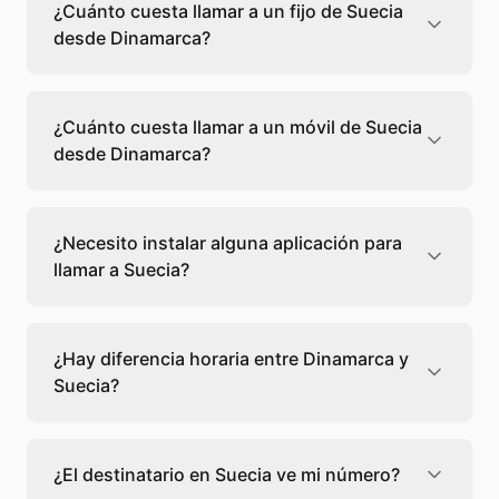
¿Cuánto cuesta llamar a un fijo de Suecia
desde Dinamarca?
Llamar a un fijo de Suecia desde Dinamarca
cuesta 0,03 €/min con Teléfono Global. Verás
¿Cuánto cuesta llamar a un móvil de Suecia
el precio exacto antes de marcar para que
desde Dinamarca?
sepas qué vas a gastar.
Llamar a un móvil de Suecia desde Dinamarca
cuesta 0,11 €/min con Teléfono Global. Pagas
¿Necesito instalar alguna aplicación para
solo los minutos que hablas, sin cuotas ni
llamar a Suecia?
permanencia.
No, Teléfono Global funciona directamente
desde tu navegador web. Solo necesitas una
¿Hay diferencia horaria entre Dinamarca y
conexión a internet y podrás llamar
Suecia?
directamente a Suecia.
No, entre Dinamarca y Suecia no hay
diferencia horaria. Adapta tu llamada al
¿El destinatario en Suecia ve mi número?
horario más conveniente.