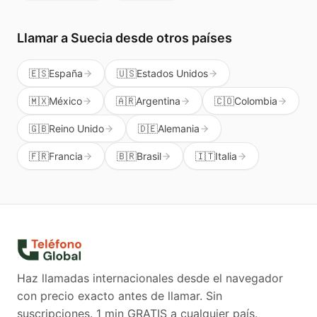
Llamar a
Suecia
desde otros países
🇪🇸
España
🇺🇸
Estados Unidos
🇲🇽
México
🇦🇷
Argentina
🇨🇴
Colombia
🇬🇧
Reino Unido
🇩🇪
Alemania
🇫🇷
Francia
🇧🇷
Brasil
🇮🇹
Italia
Haz llamadas internacionales desde el navegador
con precio exacto antes de llamar. Sin
suscripciones.
1 min GRATIS a cualquier país.