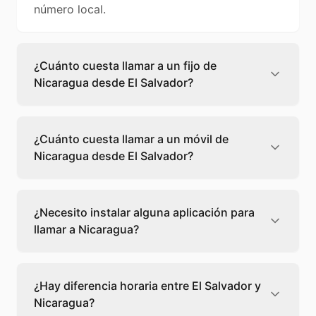
número local.
¿Cuánto cuesta llamar a un fijo de
Nicaragua desde El Salvador?
Llamar a un fijo de Nicaragua desde El
Salvador cuesta 0,09 €/min con Teléfono
¿Cuánto cuesta llamar a un móvil de
Global. Verás el precio exacto antes de
Nicaragua desde El Salvador?
marcar para que sepas qué vas a gastar.
Llamar a un móvil de Nicaragua desde El
Salvador cuesta 0,22 €/min con Teléfono
¿Necesito instalar alguna aplicación para
Global. Pagas solo los minutos que hablas, sin
llamar a Nicaragua?
cuotas ni permanencia.
No, Teléfono Global funciona directamente
desde tu navegador web. Solo necesitas una
¿Hay diferencia horaria entre El Salvador y
conexión a internet y podrás llamar
Nicaragua?
directamente a Nicaragua.