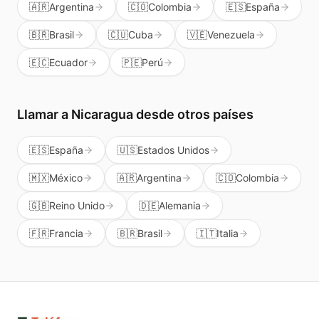
🇦🇷
Argentina
🇨🇴
Colombia
🇪🇸
España
🇧🇷
Brasil
🇨🇺
Cuba
🇻🇪
Venezuela
🇪🇨
Ecuador
🇵🇪
Perú
Llamar a
Nicaragua
desde otros países
🇪🇸
España
🇺🇸
Estados Unidos
🇲🇽
México
🇦🇷
Argentina
🇨🇴
Colombia
🇬🇧
Reino Unido
🇩🇪
Alemania
🇫🇷
Francia
🇧🇷
Brasil
🇮🇹
Italia