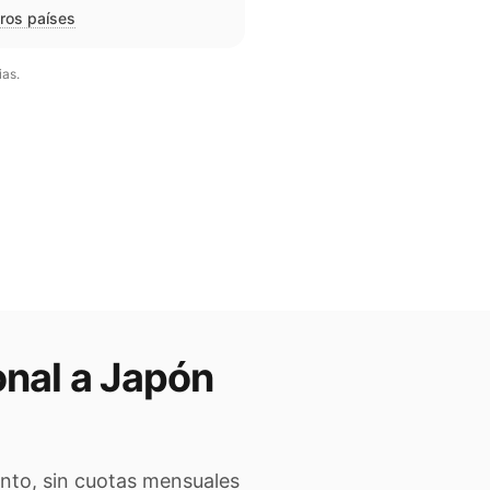
tros países
ias.
onal a
Japón
ento, sin cuotas mensuales