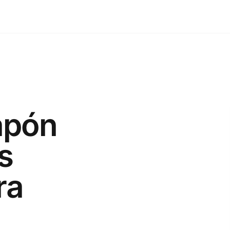
apón
s
ra