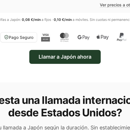
Ver precios a o
ifas a
Japón
:
0,08 €/min
a fijos
·
0,10 €/min
a móviles
. Sin cuotas ni permanenc
Pago Seguro
Llamar a
Japón
ahora
sta una llamada internaci
desde Estados Unidos
?
tu llamada a
Japón
según la duración. Sin establecimi