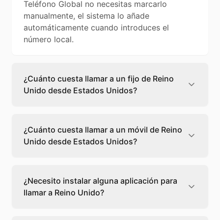
Teléfono Global no necesitas marcarlo
manualmente, el sistema lo añade
automáticamente cuando introduces el
número local.
¿Cuánto cuesta llamar a un fijo de Reino
Unido desde Estados Unidos?
Llamar a un fijo de Reino Unido desde
Estados Unidos cuesta 0,03 €/min con
¿Cuánto cuesta llamar a un móvil de Reino
Teléfono Global. Verás el precio exacto antes
Unido desde Estados Unidos?
de marcar para que sepas qué vas a gastar.
Llamar a un móvil de Reino Unido desde
Estados Unidos cuesta 0,06 €/min con
¿Necesito instalar alguna aplicación para
Teléfono Global. Pagas solo los minutos que
llamar a Reino Unido?
hablas, sin cuotas ni permanencia.
No, Teléfono Global funciona directamente