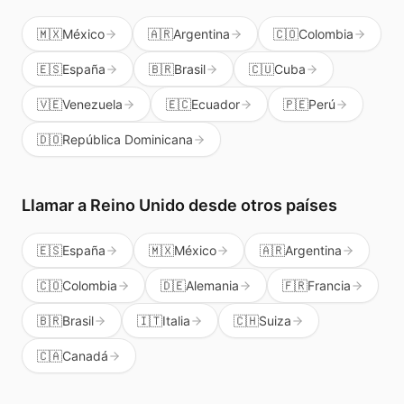
🇲🇽
México
🇦🇷
Argentina
🇨🇴
Colombia
🇪🇸
España
🇧🇷
Brasil
🇨🇺
Cuba
🇻🇪
Venezuela
🇪🇨
Ecuador
🇵🇪
Perú
🇩🇴
República Dominicana
Llamar a
Reino Unido
desde otros países
🇪🇸
España
🇲🇽
México
🇦🇷
Argentina
🇨🇴
Colombia
🇩🇪
Alemania
🇫🇷
Francia
🇧🇷
Brasil
🇮🇹
Italia
🇨🇭
Suiza
🇨🇦
Canadá