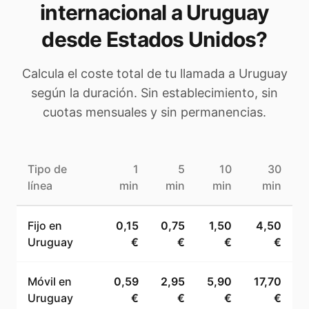
internacional a
Uruguay
desde Estados Unidos
?
Calcula el coste total de tu llamada a
Uruguay
según la duración. Sin establecimiento, sin
cuotas mensuales y sin permanencias.
Tipo de
1
5
10
30
línea
min
min
min
min
Fijo en
0,15
0,75
1,50
4,50
Uruguay
€
€
€
€
Móvil en
0,59
2,95
5,90
17,70
Uruguay
€
€
€
€