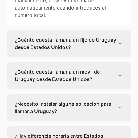
manualmente, el sistema lo añade
automáticamente cuando introduces el
número local.
¿Cuánto cuesta llamar a un fijo de Uruguay
desde Estados Unidos?
Llamar a un fijo de Uruguay desde Estados
Unidos cuesta 0,15 €/min con Teléfono
¿Cuánto cuesta llamar a un móvil de
Global. Verás el precio exacto antes de
Uruguay desde Estados Unidos?
marcar para que sepas qué vas a gastar.
Llamar a un móvil de Uruguay desde Estados
Unidos cuesta 0,59 €/min con Teléfono
¿Necesito instalar alguna aplicación para
Global. Pagas solo los minutos que hablas, sin
llamar a Uruguay?
cuotas ni permanencia.
No, Teléfono Global funciona directamente
desde tu navegador web. Solo necesitas una
¿Hay diferencia horaria entre Estados