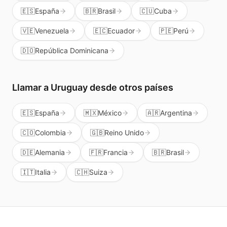
🇪🇸
España
🇧🇷
Brasil
🇨🇺
Cuba
🇻🇪
Venezuela
🇪🇨
Ecuador
🇵🇪
Perú
🇩🇴
República Dominicana
Llamar a
Uruguay
desde otros países
🇪🇸
España
🇲🇽
México
🇦🇷
Argentina
🇨🇴
Colombia
🇬🇧
Reino Unido
🇩🇪
Alemania
🇫🇷
Francia
🇧🇷
Brasil
🇮🇹
Italia
🇨🇭
Suiza