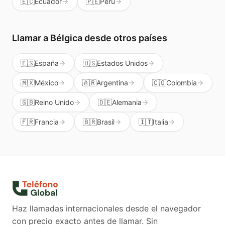
🇪🇨
Ecuador
🇵🇪
Perú
Llamar a
Bélgica
desde otros países
🇪🇸
España
🇺🇸
Estados Unidos
🇲🇽
México
🇦🇷
Argentina
🇨🇴
Colombia
🇬🇧
Reino Unido
🇩🇪
Alemania
🇫🇷
Francia
🇧🇷
Brasil
🇮🇹
Italia
Haz llamadas internacionales desde el navegador
con precio exacto antes de llamar. Sin