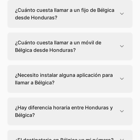
¿Cuánto cuesta llamar a un fijo de Bélgica
desde Honduras?
Llamar a un fijo de Bélgica desde Honduras
cuesta 0,25 €/min con Teléfono Global. Verás
¿Cuánto cuesta llamar a un móvil de
el precio exacto antes de marcar para que
Bélgica desde Honduras?
sepas qué vas a gastar.
Llamar a un móvil de Bélgica desde Honduras
cuesta 1,00 €/min con Teléfono Global. Pagas
¿Necesito instalar alguna aplicación para
solo los minutos que hablas, sin cuotas ni
llamar a Bélgica?
permanencia.
No, Teléfono Global funciona directamente
desde tu navegador web. Solo necesitas una
¿Hay diferencia horaria entre Honduras y
conexión a internet y podrás llamar
Bélgica?
directamente a Bélgica.
Sí, entre Honduras y Bélgica hay +8 horas de
diferencia,
escoge el mejor momento
para