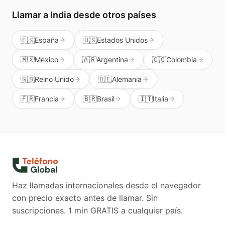
Llamar a
India
desde otros países
🇪🇸
España
🇺🇸
Estados Unidos
🇲🇽
México
🇦🇷
Argentina
🇨🇴
Colombia
🇬🇧
Reino Unido
🇩🇪
Alemania
🇫🇷
Francia
🇧🇷
Brasil
🇮🇹
Italia
Haz llamadas internacionales desde el navegador
con precio exacto antes de llamar. Sin
suscripciones.
1 min GRATIS a cualquier país.