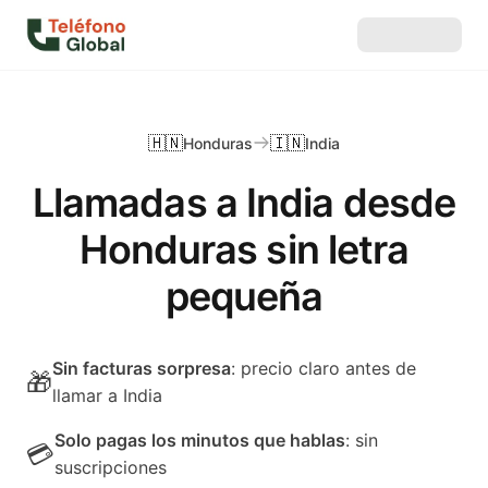
🇭🇳
🇮🇳
Honduras
India
Llamadas a India desde
Honduras sin letra
pequeña
Sin facturas sorpresa
: precio claro antes de
🎁
llamar a India
Solo pagas los minutos que hablas
: sin
💳
suscripciones