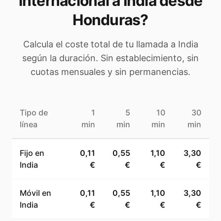
internacional a
India
desde
Honduras
?
Calcula el coste total de tu llamada a
India
según la duración. Sin establecimiento, sin
cuotas mensuales y sin permanencias.
Tipo de
1
5
10
30
línea
min
min
min
min
Fijo en
0,11
0,55
1,10
3,30
India
€
€
€
€
Móvil en
0,11
0,55
1,10
3,30
India
€
€
€
€