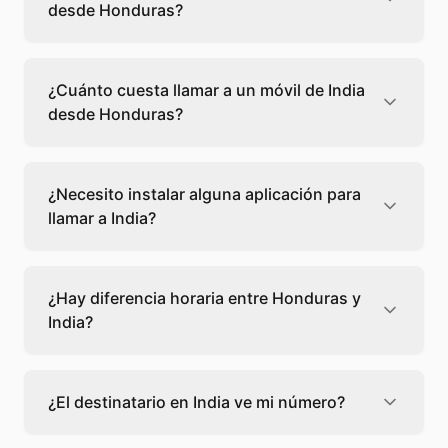
desde Honduras?
Llamar a un fijo de India desde Honduras
cuesta 0,11 €/min con Teléfono Global. Verás
¿Cuánto cuesta llamar a un móvil de India
el precio exacto antes de marcar para que
desde Honduras?
sepas qué vas a gastar.
Llamar a un móvil de India desde Honduras
cuesta 0,11 €/min con Teléfono Global. Pagas
¿Necesito instalar alguna aplicación para
solo los minutos que hablas, sin cuotas ni
llamar a India?
permanencia.
No, Teléfono Global funciona directamente
desde tu navegador web. Solo necesitas una
¿Hay diferencia horaria entre Honduras y
conexión a internet y podrás llamar
India?
directamente a India.
Sí, entre Honduras y India hay +12 horas de
diferencia,
escoge el mejor momento
para
¿El destinatario en India ve mi número?
llamar a a India.
El destinatario recibirá la llamada desde un