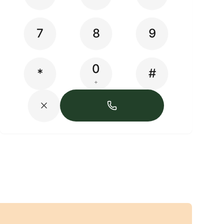
7
8
9
0
*
#
+