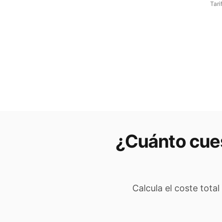
Tari
¿Cuánto cues
Calcula el coste tota