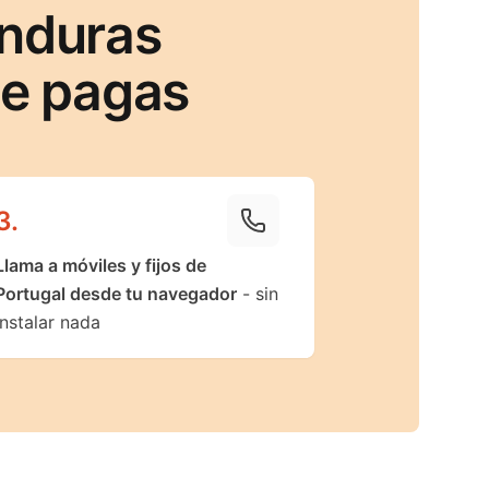
onduras
ue pagas
3
.
Llama a móviles y fijos de
Portugal desde tu navegador
- sin
instalar nada