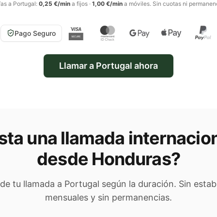
fas a
Portugal
:
0,25 €/min
a fijos
·
1,00 €/min
a móviles
. Sin cuotas ni permanen
Pago Seguro
Llamar a
Portugal
ahora
ta una llamada internacio
desde Honduras
?
l de tu llamada a
Portugal
según la duración. Sin estab
mensuales y sin permanencias.