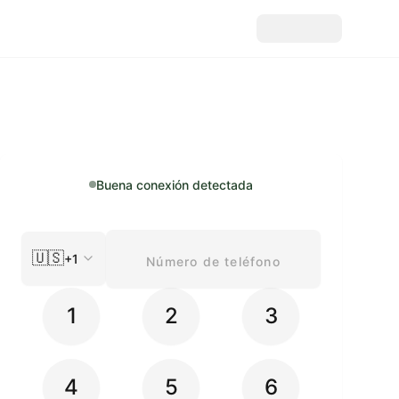
Buena conexión detectada
🇺🇸
+1
1
2
3
4
5
6