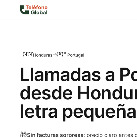
🇭🇳
🇵🇹
Honduras
Portugal
Llamadas a P
desde Hondur
letra pequeña
🎁
Sin facturas sorpresa
: precio claro antes 