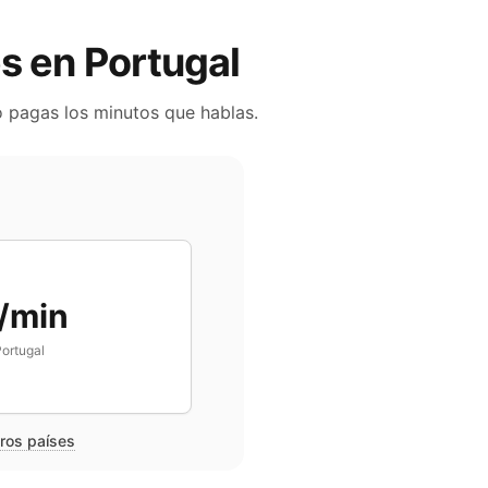
es en
Portugal
o pagas los minutos que hablas.
/min
ortugal
tros países