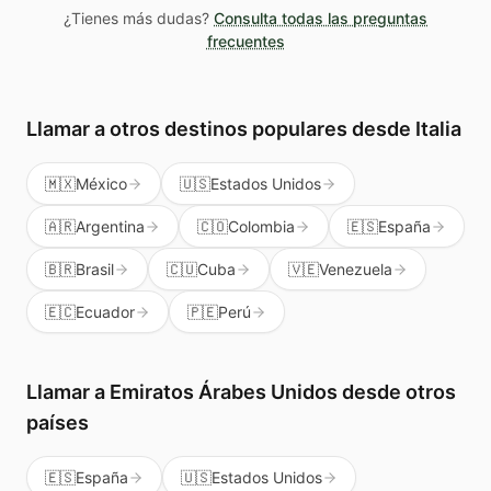
es una llamada legítima, no spam.
mientras tengas la cuenta activa. Puedes
¿Tienes más dudas?
Consulta todas las preguntas
usarlos cuando los necesites sin presión.
frecuentes
Además te sirven para llamar a cualquier país
del mundo, no solo a Emiratos Árabes Unidos.
Llamar a otros destinos populares
desde Italia
🇲🇽
México
🇺🇸
Estados Unidos
🇦🇷
Argentina
🇨🇴
Colombia
🇪🇸
España
🇧🇷
Brasil
🇨🇺
Cuba
🇻🇪
Venezuela
🇪🇨
Ecuador
🇵🇪
Perú
Llamar a
Emiratos Árabes Unidos
desde otros
países
🇪🇸
España
🇺🇸
Estados Unidos