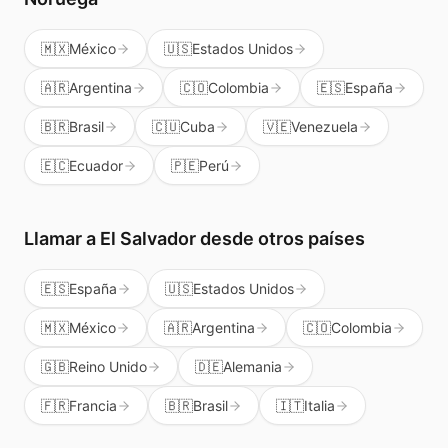
🇲🇽
México
🇺🇸
Estados Unidos
🇦🇷
Argentina
🇨🇴
Colombia
🇪🇸
España
🇧🇷
Brasil
🇨🇺
Cuba
🇻🇪
Venezuela
🇪🇨
Ecuador
🇵🇪
Perú
Llamar a
El Salvador
desde otros países
🇪🇸
España
🇺🇸
Estados Unidos
🇲🇽
México
🇦🇷
Argentina
🇨🇴
Colombia
🇬🇧
Reino Unido
🇩🇪
Alemania
🇫🇷
Francia
🇧🇷
Brasil
🇮🇹
Italia