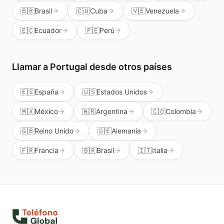
🇧🇷
Brasil
🇨🇺
Cuba
🇻🇪
Venezuela
🇪🇨
Ecuador
🇵🇪
Perú
Llamar a
Portugal
desde otros países
🇪🇸
España
🇺🇸
Estados Unidos
🇲🇽
México
🇦🇷
Argentina
🇨🇴
Colombia
🇬🇧
Reino Unido
🇩🇪
Alemania
🇫🇷
Francia
🇧🇷
Brasil
🇮🇹
Italia