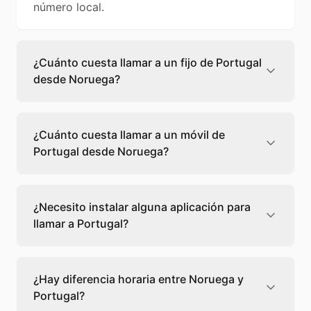
número local.
¿Cuánto cuesta llamar a un fijo de Portugal
desde Noruega?
Llamar a un fijo de Portugal desde Noruega
cuesta 0,25 €/min con Teléfono Global. Verás
¿Cuánto cuesta llamar a un móvil de
el precio exacto antes de marcar para que
Portugal desde Noruega?
sepas qué vas a gastar.
Llamar a un móvil de Portugal desde Noruega
cuesta 1,00 €/min con Teléfono Global. Pagas
¿Necesito instalar alguna aplicación para
solo los minutos que hablas, sin cuotas ni
llamar a Portugal?
permanencia.
No, Teléfono Global funciona directamente
desde tu navegador web. Solo necesitas una
¿Hay diferencia horaria entre Noruega y
conexión a internet y podrás llamar
Portugal?
directamente a Portugal.