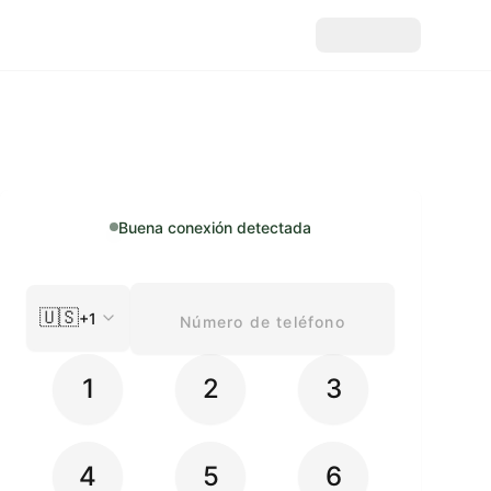
Buena conexión detectada
🇺🇸
+1
1
2
3
4
5
6