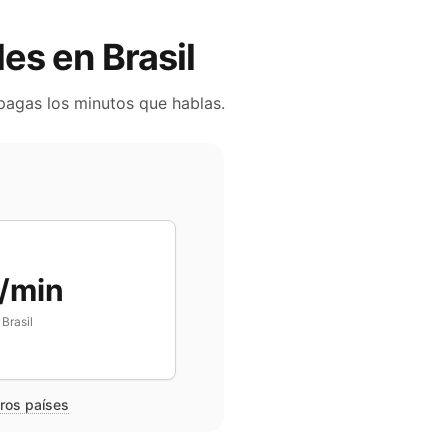
iles en
Brasil
 pagas los minutos que hablas.
/min
n
Brasil
tros países