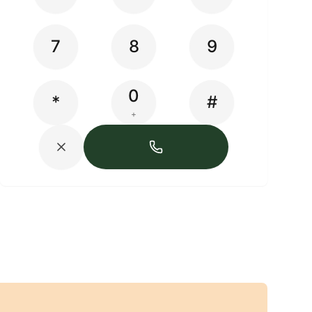
7
8
9
0
*
#
+