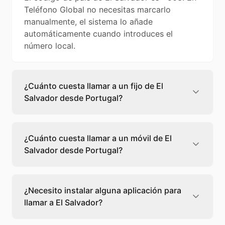
Teléfono Global no necesitas marcarlo
manualmente, el sistema lo añade
automáticamente cuando introduces el
número local.
¿Cuánto cuesta llamar a un fijo de El
Salvador desde Portugal?
Llamar a un fijo de El Salvador desde
Portugal cuesta 0,09 €/min con Teléfono
¿Cuánto cuesta llamar a un móvil de El
Global. Verás el precio exacto antes de
Salvador desde Portugal?
marcar para que sepas qué vas a gastar.
Llamar a un móvil de El Salvador desde
Portugal cuesta 0,22 €/min con Teléfono
¿Necesito instalar alguna aplicación para
Global. Pagas solo los minutos que hablas, sin
llamar a El Salvador?
cuotas ni permanencia.
No, Teléfono Global funciona directamente