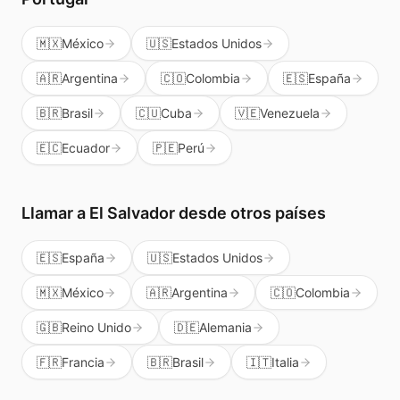
🇲🇽
México
🇺🇸
Estados Unidos
🇦🇷
Argentina
🇨🇴
Colombia
🇪🇸
España
🇧🇷
Brasil
🇨🇺
Cuba
🇻🇪
Venezuela
🇪🇨
Ecuador
🇵🇪
Perú
Llamar a
El Salvador
desde otros países
🇪🇸
España
🇺🇸
Estados Unidos
🇲🇽
México
🇦🇷
Argentina
🇨🇴
Colombia
🇬🇧
Reino Unido
🇩🇪
Alemania
🇫🇷
Francia
🇧🇷
Brasil
🇮🇹
Italia