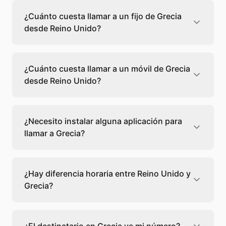
¿Cuánto cuesta llamar a un fijo de Grecia
desde Reino Unido?
Llamar a un fijo de Grecia desde Reino Unido
cuesta 0,32 €/min con Teléfono Global. Verás
¿Cuánto cuesta llamar a un móvil de Grecia
el precio exacto antes de marcar para que
desde Reino Unido?
sepas qué vas a gastar.
Llamar a un móvil de Grecia desde Reino
Unido cuesta 1,00 €/min con Teléfono Global.
¿Necesito instalar alguna aplicación para
Pagas solo los minutos que hablas, sin cuotas
llamar a Grecia?
ni permanencia.
No, Teléfono Global funciona directamente
desde tu navegador web. Solo necesitas una
¿Hay diferencia horaria entre Reino Unido y
conexión a internet y podrás llamar
Grecia?
directamente a Grecia.
Sí, entre Reino Unido y Grecia hay +2 horas
de diferencia,
escoge el mejor momento
para