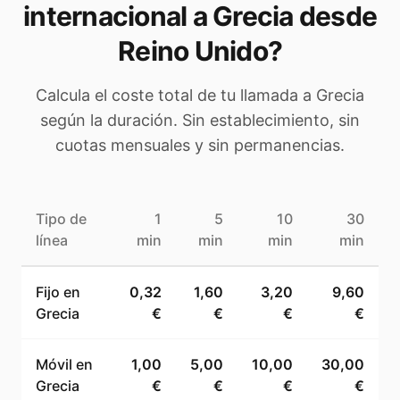
internacional a
Grecia
desde
Reino Unido
?
Calcula el coste total de tu llamada a
Grecia
según la duración. Sin establecimiento, sin
cuotas mensuales y sin permanencias.
Tipo de
1
5
10
30
línea
min
min
min
min
Fijo en
0,32
1,60
3,20
9,60
Grecia
€
€
€
€
Móvil en
1,00
5,00
10,00
30,00
Grecia
€
€
€
€