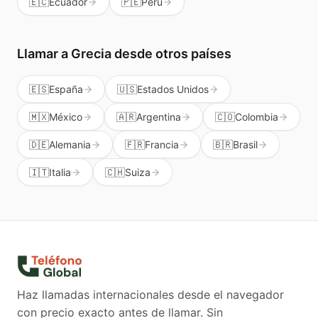
🇪🇨
Ecuador
🇵🇪
Perú
Llamar a
Grecia
desde otros países
🇪🇸
España
🇺🇸
Estados Unidos
🇲🇽
México
🇦🇷
Argentina
🇨🇴
Colombia
🇩🇪
Alemania
🇫🇷
Francia
🇧🇷
Brasil
🇮🇹
Italia
🇨🇭
Suiza
Haz llamadas internacionales desde el navegador
con precio exacto antes de llamar. Sin