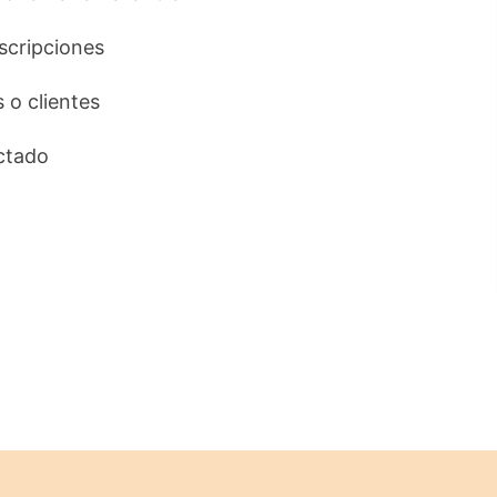
uscripciones
s o clientes
ctado