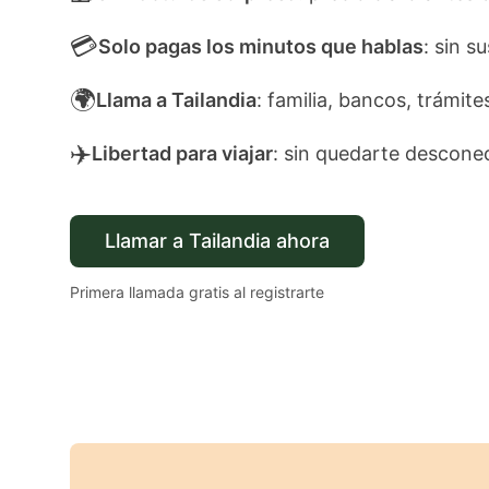
💳
Solo pagas los minutos que hablas
: sin s
🌍
Llama a Tailandia
: familia, bancos, trámite
✈️
Libertad para viajar
: sin quedarte descone
Llamar a Tailandia ahora
Primera llamada gratis al registrarte