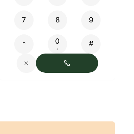
7
8
9
0
*
#
+