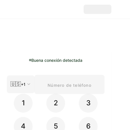
Buena conexión detectada
🇺🇸
+1
1
2
3
4
5
6