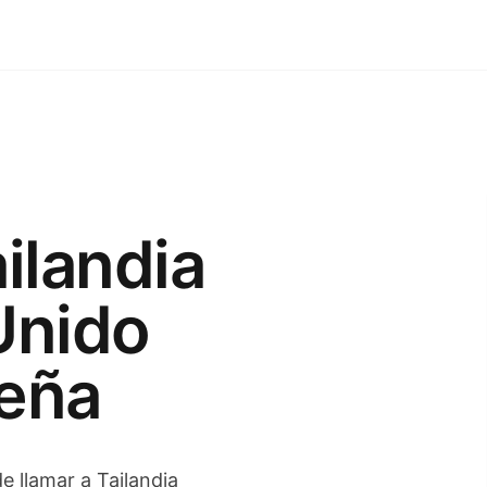
ilandia
Unido
ueña
de llamar a Tailandia