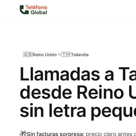
🇬🇧
🇹🇭
Reino Unido
Tailandia
Llamadas a Ta
desde Reino 
sin letra peq
🎁
Sin facturas sorpresa
: precio claro antes 