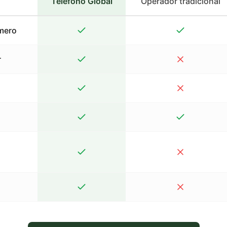
Teléfono Global
Operador tradicional
mero
r