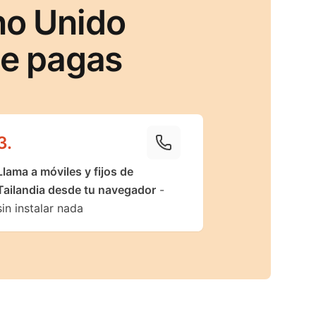
no Unido
ue pagas
3
.
Llama a móviles y fijos de
Tailandia desde tu navegador
-
sin instalar nada