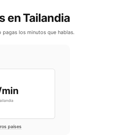
es en
Tailandia
lo pagas los minutos que hablas.
/min
ailandia
tros países