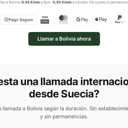
ifas a
Bolivia
:
0,54 €/min
a fijos
·
0,55 €/min
a móviles
. Sin cuotas ni permanenc
Pago Seguro
Llamar a
Bolivia
ahora
sta una llamada internacio
desde Suecia
?
tu llamada a
Bolivia
según la duración. Sin establecimi
y sin permanencias.