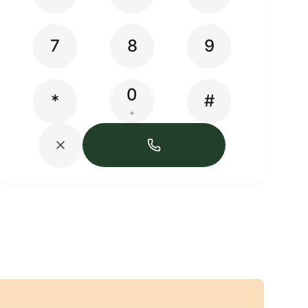
7
8
9
0
*
#
+