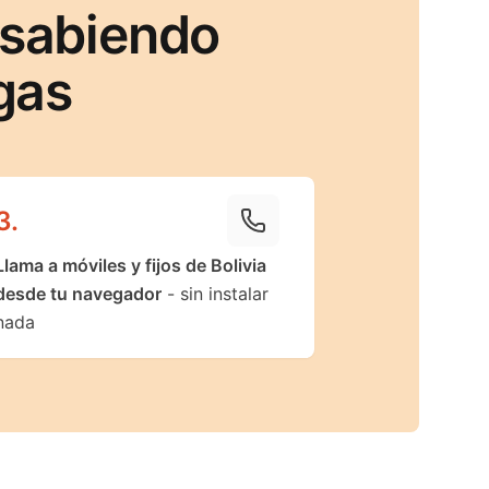
 sabiendo
gas
3
.
Llama a móviles y fijos de Bolivia
desde tu navegador
- sin instalar
nada