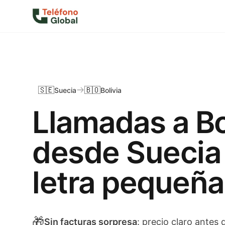
🇸🇪
🇧🇴
Suecia
Bolivia
Llamadas a Bo
desde Suecia 
letra pequeña
🎁
Sin facturas sorpresa
: precio claro antes 