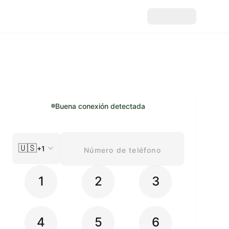
Buena conexión detectada
🇺🇸
+1
1
2
3
4
5
6