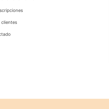
uscripciones
 clientes
ctado