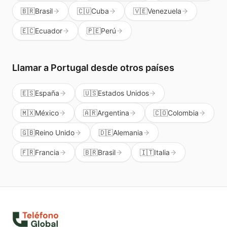
🇧🇷
Brasil
🇨🇺
Cuba
🇻🇪
Venezuela
🇪🇨
Ecuador
🇵🇪
Perú
Llamar a
Portugal
desde otros países
🇪🇸
España
🇺🇸
Estados Unidos
🇲🇽
México
🇦🇷
Argentina
🇨🇴
Colombia
🇬🇧
Reino Unido
🇩🇪
Alemania
🇫🇷
Francia
🇧🇷
Brasil
🇮🇹
Italia