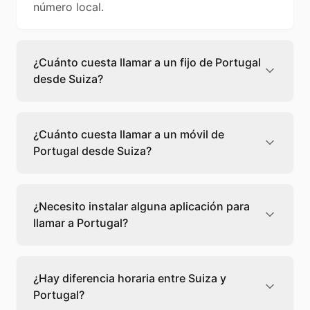
número local.
¿Cuánto cuesta llamar a un fijo de Portugal
desde Suiza?
Llamar a un fijo de Portugal desde Suiza
cuesta 0,25 €/min con Teléfono Global. Verás
¿Cuánto cuesta llamar a un móvil de
el precio exacto antes de marcar para que
Portugal desde Suiza?
sepas qué vas a gastar.
Llamar a un móvil de Portugal desde Suiza
cuesta 1,00 €/min con Teléfono Global. Pagas
¿Necesito instalar alguna aplicación para
solo los minutos que hablas, sin cuotas ni
llamar a Portugal?
permanencia.
No, Teléfono Global funciona directamente
desde tu navegador web. Solo necesitas una
¿Hay diferencia horaria entre Suiza y
conexión a internet y podrás llamar
Portugal?
directamente a Portugal.