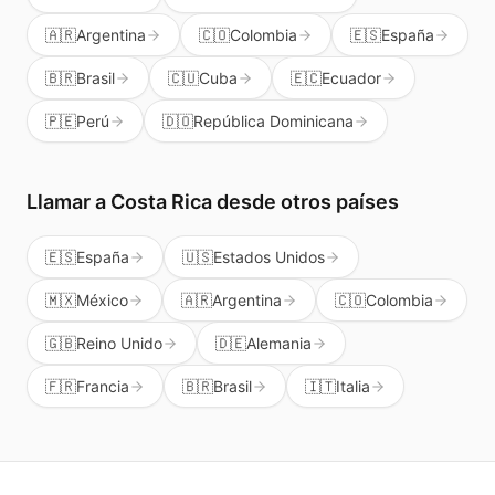
🇦🇷
Argentina
🇨🇴
Colombia
🇪🇸
España
🇧🇷
Brasil
🇨🇺
Cuba
🇪🇨
Ecuador
🇵🇪
Perú
🇩🇴
República Dominicana
Llamar a
Costa Rica
desde otros países
🇪🇸
España
🇺🇸
Estados Unidos
🇲🇽
México
🇦🇷
Argentina
🇨🇴
Colombia
🇬🇧
Reino Unido
🇩🇪
Alemania
🇫🇷
Francia
🇧🇷
Brasil
🇮🇹
Italia