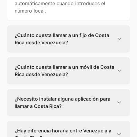
automáticamente cuando introduces el
número local.
¿Cuánto cuesta llamar a un fijo de Costa
Rica desde Venezuela?
Llamar a un fijo de Costa Rica desde
Venezuela cuesta 0,09 €/min con Teléfono
¿Cuánto cuesta llamar a un móvil de Costa
Global. Verás el precio exacto antes de
Rica desde Venezuela?
marcar para que sepas qué vas a gastar.
Llamar a un móvil de Costa Rica desde
Venezuela cuesta 0,22 €/min con Teléfono
¿Necesito instalar alguna aplicación para
Global. Pagas solo los minutos que hablas, sin
llamar a Costa Rica?
cuotas ni permanencia.
No, Teléfono Global funciona directamente
desde tu navegador web. Solo necesitas una
¿Hay diferencia horaria entre Venezuela y
conexión a internet y podrás llamar