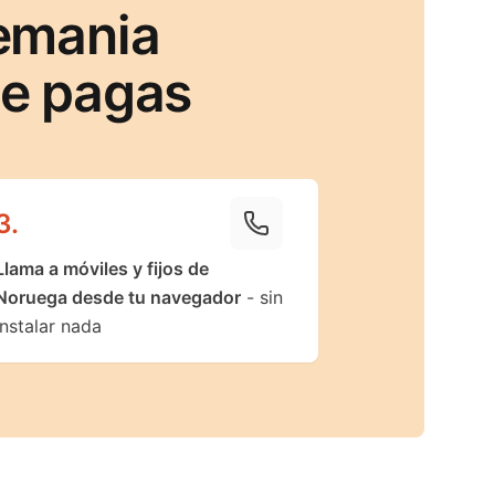
emania
ue pagas
3
.
Llama a móviles y fijos de
Noruega desde tu navegador
- sin
instalar nada