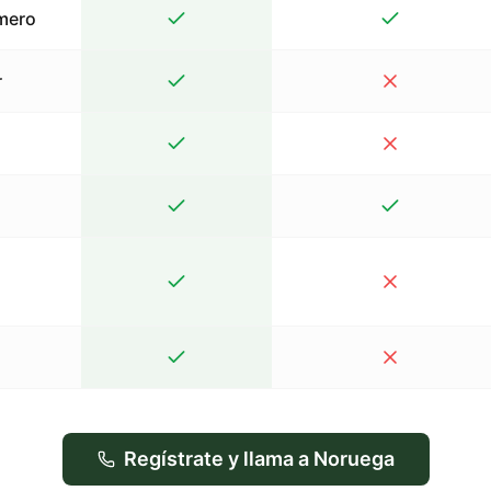
mero
r
Regístrate y llama a Noruega