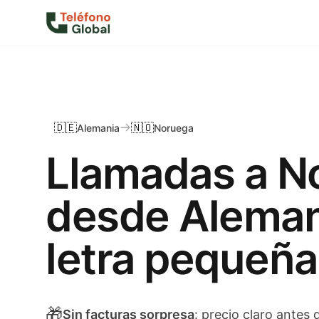
🇩🇪
🇳🇴
Alemania
Noruega
Llamadas a N
desde Aleman
letra pequeña
🎁
Sin facturas sorpresa
: precio claro antes