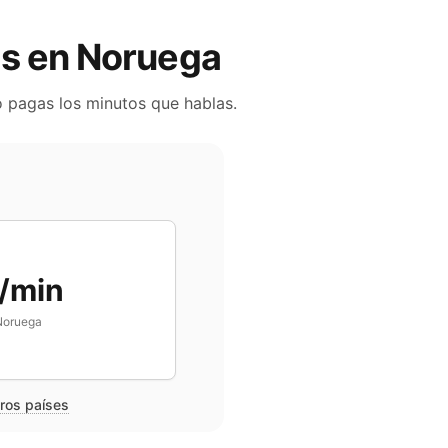
es en
Noruega
o pagas los minutos que hablas.
/min
Noruega
tros países