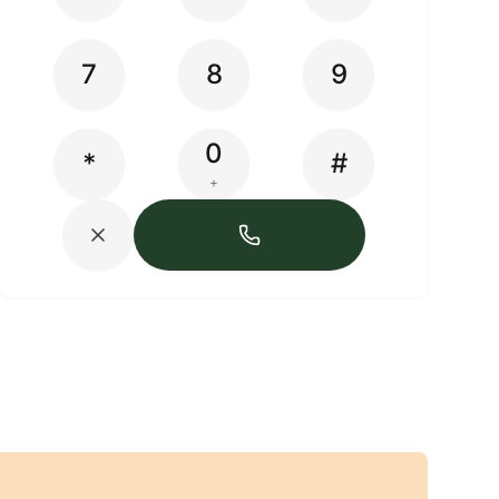
7
8
9
0
*
#
+