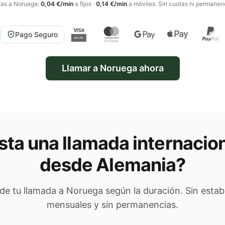
fas a
Noruega
:
0,04 €/min
a fijos
·
0,14 €/min
a móviles
. Sin cuotas ni permanen
Pago Seguro
Llamar a
Noruega
ahora
ta una llamada internacio
desde Alemania
?
 de tu llamada a
Noruega
según la duración. Sin estab
mensuales y sin permanencias.