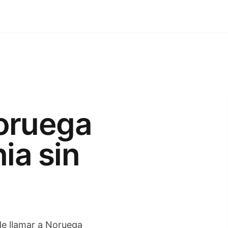
oruega
ia sin
 de llamar a Noruega