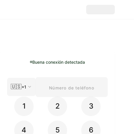
Buena conexión detectada
🇺🇸
+1
1
2
3
4
5
6