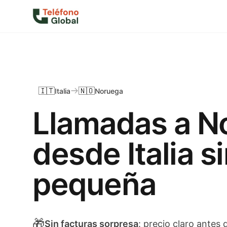
🇮🇹
🇳🇴
Italia
Noruega
Llamadas a N
desde Italia si
pequeña
🎁
Sin facturas sorpresa
: precio claro antes