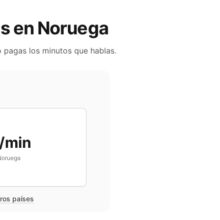
es en
Noruega
o pagas los minutos que hablas.
/min
Noruega
tros países