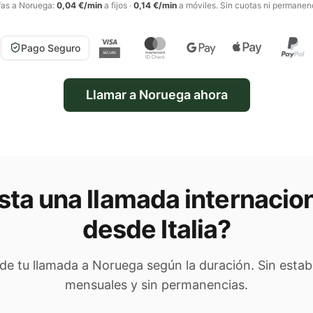
fas a
Noruega
:
0,04 €/min
a fijos
·
0,14 €/min
a móviles
. Sin cuotas ni permanen
Pago Seguro
Llamar a
Noruega
ahora
ta una llamada internacio
desde Italia
?
 de tu llamada a
Noruega
según la duración. Sin estab
mensuales y sin permanencias.