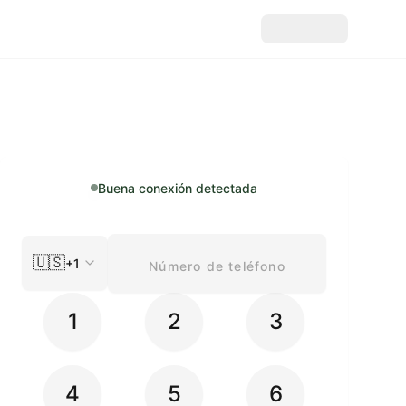
Buena conexión detectada
🇺🇸
+1
1
2
3
4
5
6