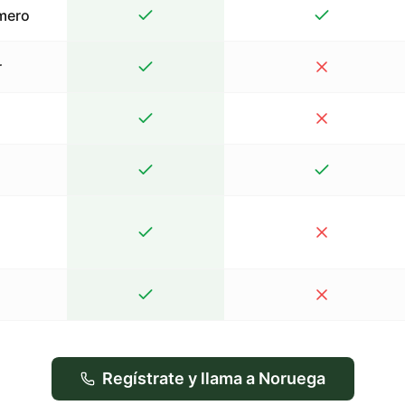
mero
r
Regístrate y llama a Noruega