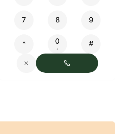
7
8
9
0
*
#
+