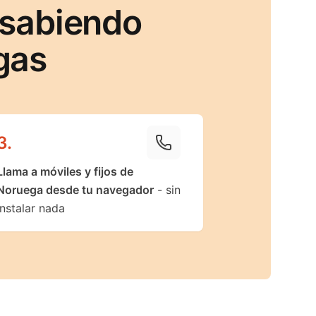
 sabiendo
gas
3
.
Llama a móviles y fijos de
Noruega desde tu navegador
- sin
instalar nada