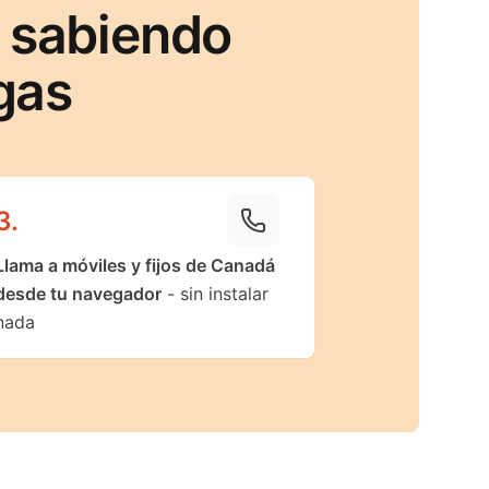
a sabiendo
gas
3
.
Llama a móviles y fijos de Canadá
desde tu navegador
- sin instalar
nada