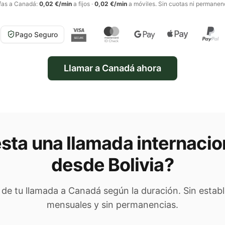
fas a
Canadá
:
0,02 €/min
a fijos
·
0,02 €/min
a móviles
. Sin cuotas ni permanen
Pago Seguro
Llamar a
Canadá
ahora
sta una llamada internacio
desde Bolivia
?
l de tu llamada a
Canadá
según la duración. Sin establ
mensuales y sin permanencias.