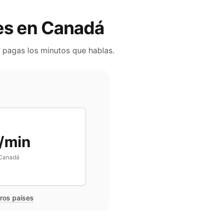
les en
Canadá
o pagas los minutos que hablas.
/min
Canadá
tros países