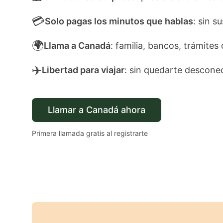
💳
Solo pagas los minutos que hablas
: sin s
🌍
Llama a Canadá
: familia, bancos, trámites 
✈️
Libertad para viajar
: sin quedarte descone
Llamar a Canadá ahora
Primera llamada gratis al registrarte