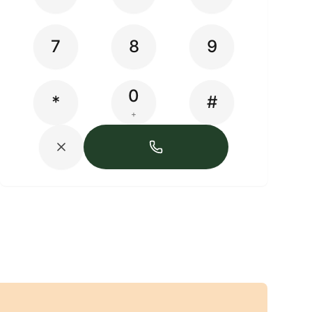
7
8
9
0
*
#
+