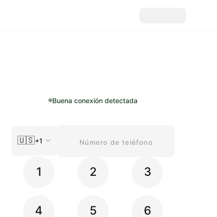
Buena conexión detectada
🇺🇸
+1
1
2
3
4
5
6