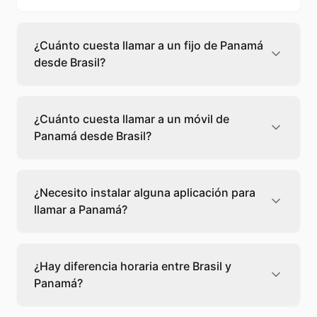
¿Cuánto cuesta llamar a un fijo de Panamá
desde Brasil?
Llamar a un fijo de Panamá desde Brasil
cuesta 0,09 €/min con Teléfono Global. Verás
¿Cuánto cuesta llamar a un móvil de
el precio exacto antes de marcar para que
Panamá desde Brasil?
sepas qué vas a gastar.
Llamar a un móvil de Panamá desde Brasil
cuesta 0,22 €/min con Teléfono Global. Pagas
¿Necesito instalar alguna aplicación para
solo los minutos que hablas, sin cuotas ni
llamar a Panamá?
permanencia.
No, Teléfono Global funciona directamente
desde tu navegador web. Solo necesitas una
¿Hay diferencia horaria entre Brasil y
conexión a internet y podrás llamar
Panamá?
directamente a Panamá.
Sí, entre Brasil y Panamá hay -2 horas de