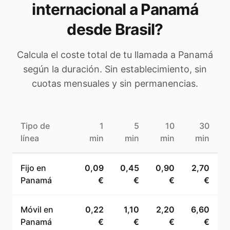
internacional a
Panamá
desde Brasil
?
Calcula el coste total de tu llamada a
Panamá
según la duración. Sin establecimiento, sin
cuotas mensuales y sin permanencias.
Tipo de
1
5
10
30
línea
min
min
min
min
Fijo en
0,09
0,45
0,90
2,70
Panamá
€
€
€
€
Móvil en
0,22
1,10
2,20
6,60
Panamá
€
€
€
€