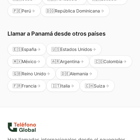
🇵🇪
Perú
🇩🇴
República Dominicana
Llamar a
Panamá
desde otros países
🇪🇸
España
🇺🇸
Estados Unidos
🇲🇽
México
🇦🇷
Argentina
🇨🇴
Colombia
🇬🇧
Reino Unido
🇩🇪
Alemania
🇫🇷
Francia
🇮🇹
Italia
🇨🇭
Suiza
Haz llamadas internacionales desde el navegador