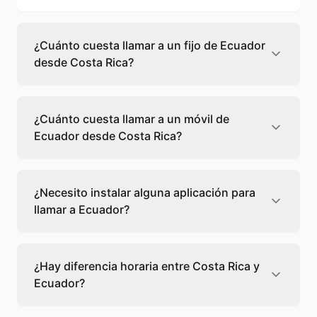
¿Cuánto cuesta llamar a un fijo de Ecuador
desde Costa Rica?
Llamar a un fijo de Ecuador desde Costa Rica
cuesta 0,13 €/min con Teléfono Global. Verás
¿Cuánto cuesta llamar a un móvil de
el precio exacto antes de marcar para que
Ecuador desde Costa Rica?
sepas qué vas a gastar.
Llamar a un móvil de Ecuador desde Costa
Rica cuesta 0,22 €/min con Teléfono Global.
¿Necesito instalar alguna aplicación para
Pagas solo los minutos que hablas, sin cuotas
llamar a Ecuador?
ni permanencia.
No, Teléfono Global funciona directamente
desde tu navegador web. Solo necesitas una
¿Hay diferencia horaria entre Costa Rica y
conexión a internet y podrás llamar
Ecuador?
directamente a Ecuador.
Sí, entre Costa Rica y Ecuador hay +1 hora de