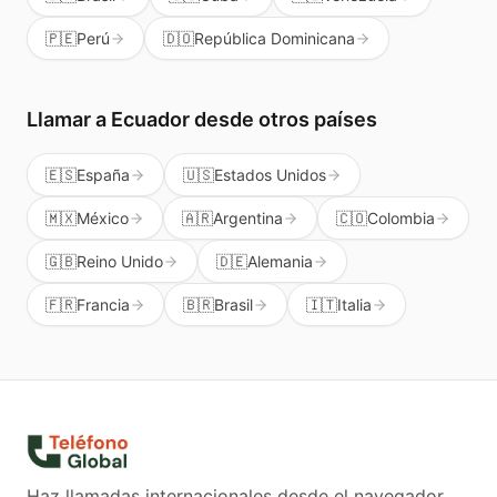
🇵🇪
Perú
🇩🇴
República Dominicana
Llamar a
Ecuador
desde otros países
🇪🇸
España
🇺🇸
Estados Unidos
🇲🇽
México
🇦🇷
Argentina
🇨🇴
Colombia
🇬🇧
Reino Unido
🇩🇪
Alemania
🇫🇷
Francia
🇧🇷
Brasil
🇮🇹
Italia
Haz llamadas internacionales desde el navegador