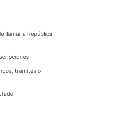
de llamar a República
uscripciones
ancos, trámites o
ctado