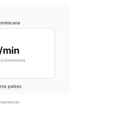
ominicana
/min
ca Dominicana
tros países
ermanencias.