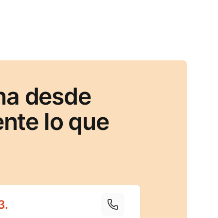
na desde
nte lo que
3
.