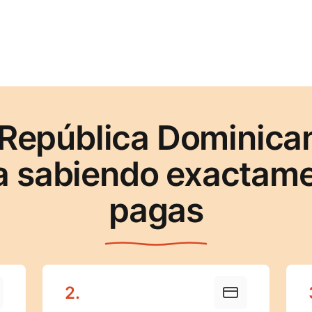
 República Dominica
a sabiendo exactame
pagas
2
.