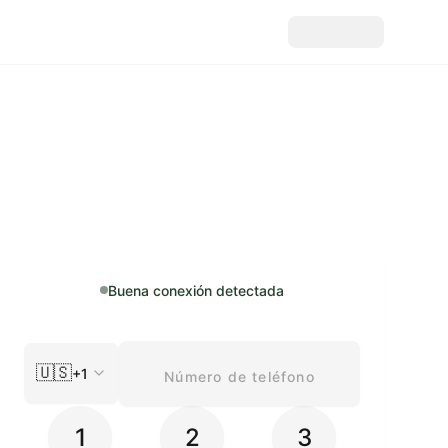
Buena conexión detectada
🇺🇸
+1
1
2
3