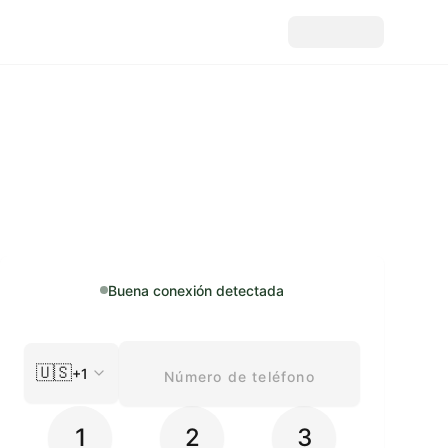
Buena conexión detectada
🇺🇸
+1
1
2
3