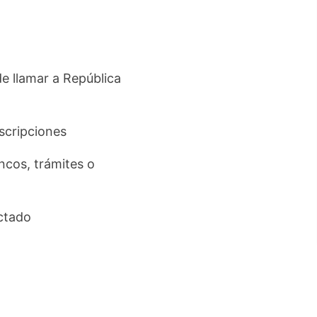
de llamar a República
uscripciones
ancos, trámites o
ctado