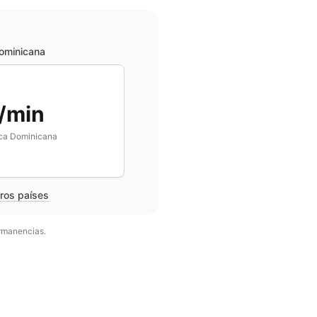
ominicana
/min
ca Dominicana
tros países
ermanencias.