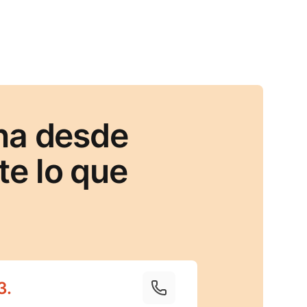
na desde
e lo que
3
.