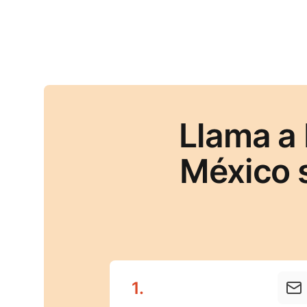
Llama a
México 
1
.