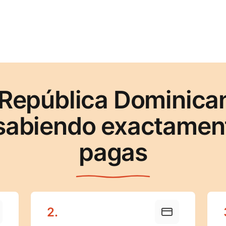
 República Dominica
sabiendo exactament
pagas
2
.