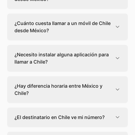
Llamar a un fijo de Chile desde México cuesta
0,08 €/min con Teléfono Global. Verás el
¿Cuánto cuesta llamar a un móvil de Chile
precio exacto antes de marcar para que
desde México?
sepas qué vas a gastar.
Llamar a un móvil de Chile desde México
cuesta 0,12 €/min con Teléfono Global. Pagas
¿Necesito instalar alguna aplicación para
solo los minutos que hablas, sin cuotas ni
llamar a Chile?
permanencia.
No, Teléfono Global funciona directamente
desde tu navegador web. Solo necesitas una
¿Hay diferencia horaria entre México y
conexión a internet y podrás llamar
Chile?
directamente a Chile.
Sí, entre México y Chile hay +2 horas de
diferencia,
escoge el mejor momento
para
¿El destinatario en Chile ve mi número?
llamar a a Chile.
El destinatario recibirá la llamada desde un