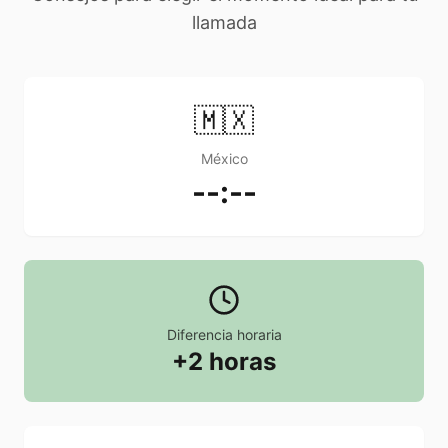
llamada
🇲🇽
México
--:--
Diferencia horaria
+2 horas