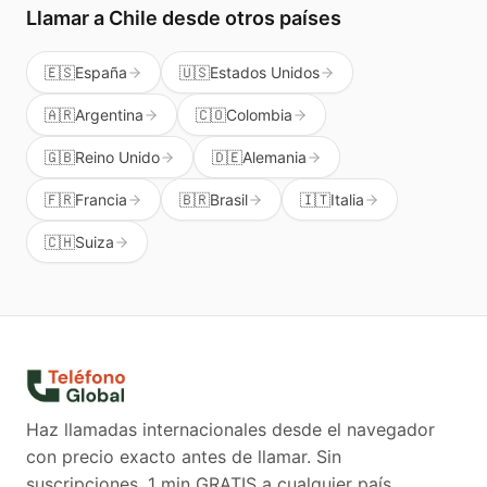
Llamar a
Chile
desde otros países
🇪🇸
España
🇺🇸
Estados Unidos
🇦🇷
Argentina
🇨🇴
Colombia
🇬🇧
Reino Unido
🇩🇪
Alemania
🇫🇷
Francia
🇧🇷
Brasil
🇮🇹
Italia
🇨🇭
Suiza
Haz llamadas internacionales desde el navegador
con precio exacto antes de llamar. Sin
suscripciones.
1 min GRATIS a cualquier país.