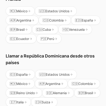
🇲🇽
México
🇺🇸
Estados Unidos
🇦🇷
Argentina
🇨🇴
Colombia
🇪🇸
España
🇧🇷
Brasil
🇨🇺
Cuba
🇻🇪
Venezuela
🇪🇨
Ecuador
🇵🇪
Perú
Llamar a
República Dominicana
desde otros
países
🇪🇸
España
🇺🇸
Estados Unidos
🇲🇽
México
🇦🇷
Argentina
🇨🇴
Colombia
🇬🇧
Reino Unido
🇩🇪
Alemania
🇧🇷
Brasil
🇮🇹
Italia
🇨🇭
Suiza