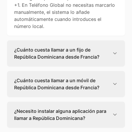
+1. En Teléfono Global no necesitas marcarlo
manualmente, el sistema lo añade
automáticamente cuando introduces el
número local.
¿Cuánto cuesta llamar a un fijo de
República Dominicana desde Francia?
Llamar a un fijo de República Dominicana
desde Francia cuesta 0,68 €/min con
¿Cuánto cuesta llamar a un móvil de
Teléfono Global. Verás el precio exacto antes
República Dominicana desde Francia?
de marcar para que sepas qué vas a gastar.
Llamar a un móvil de República Dominicana
desde Francia cuesta 0,89 €/min con
¿Necesito instalar alguna aplicación para
Teléfono Global. Pagas solo los minutos que
llamar a República Dominicana?
hablas, sin cuotas ni permanencia.
No, Teléfono Global funciona directamente