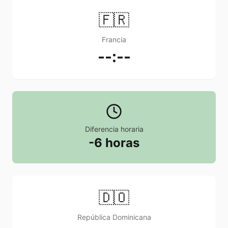
🇫🇷
Francia
--:--
Diferencia horaria
-6 horas
🇩🇴
República Dominicana