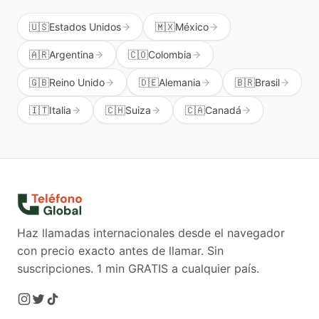
🇺🇸
Estados Unidos
🇲🇽
México
🇦🇷
Argentina
🇨🇴
Colombia
🇬🇧
Reino Unido
🇩🇪
Alemania
🇧🇷
Brasil
🇮🇹
Italia
🇨🇭
Suiza
🇨🇦
Canadá
Haz llamadas internacionales desde el navegador
con precio exacto antes de llamar. Sin
suscripciones.
1 min GRATIS a cualquier país.