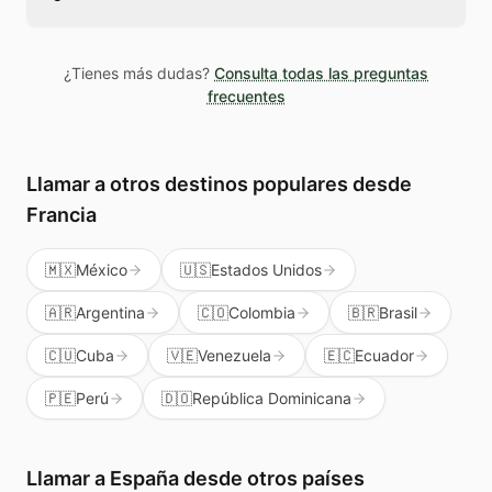
usa un número identificador para que la
persona en España sepa que es una llamada
Los créditos de Teléfono Global no caducan
legítima, no spam.
mientras tengas la cuenta activa. Puedes
¿Tienes más dudas?
Consulta todas las preguntas
usarlos cuando los necesites sin presión.
frecuentes
Además te sirven para llamar a cualquier país
del mundo, no solo a España.
Llamar a otros destinos populares
desde
Francia
🇲🇽
México
🇺🇸
Estados Unidos
🇦🇷
Argentina
🇨🇴
Colombia
🇧🇷
Brasil
🇨🇺
Cuba
🇻🇪
Venezuela
🇪🇨
Ecuador
🇵🇪
Perú
🇩🇴
República Dominicana
Llamar a
España
desde otros países