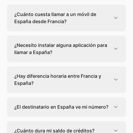
Llamar a un fijo de España desde Francia
cuesta 0,03 €/min con Teléfono Global. Verás
¿Cuánto cuesta llamar a un móvil de
el precio exacto antes de marcar para que
España desde Francia?
sepas qué vas a gastar.
Llamar a un móvil de España desde Francia
cuesta 0,33 €/min con Teléfono Global. Pagas
¿Necesito instalar alguna aplicación para
solo los minutos que hablas, sin cuotas ni
llamar a España?
permanencia.
No, Teléfono Global funciona directamente
desde tu navegador web. Solo necesitas una
¿Hay diferencia horaria entre Francia y
conexión a internet y podrás llamar
España?
directamente a España.
No, entre Francia y España no hay diferencia
horaria. Adapta tu llamada al horario más
¿El destinatario en España ve mi número?
conveniente.
El destinatario recibirá la llamada desde un
número de teléfono normal. Teléfono Global
¿Cuánto dura mi saldo de créditos?