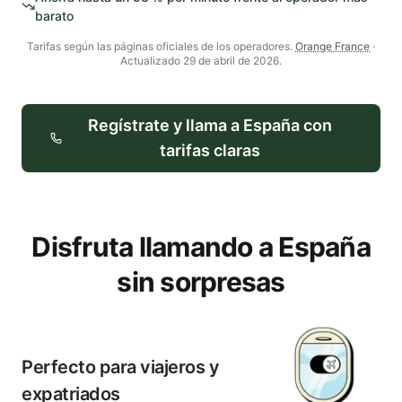
barato
Tarifas según las páginas oficiales de los operadores.
Orange France
·
Actualizado
29 de abril de 2026
.
Regístrate y llama a
España
con
tarifas claras
Disfruta llamando a España
sin sorpresas
Perfecto para viajeros y
expatriados