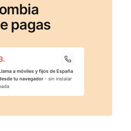
lombia
ue pagas
3
.
Llama a móviles y fijos de España
desde tu navegador
- sin instalar
nada