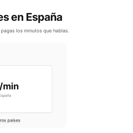
les en
España
o pagas los minutos que hablas.
/min
España
tros países