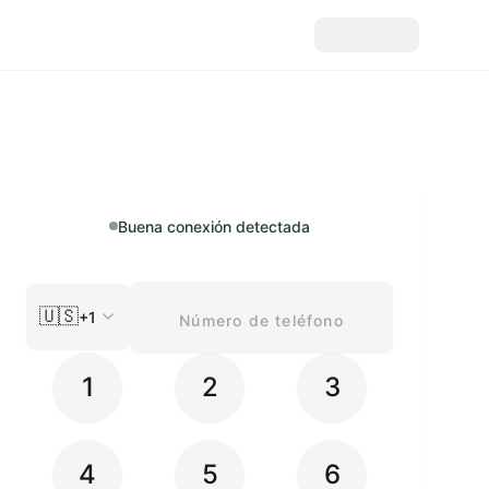
Buena conexión detectada
🇺🇸
+1
1
2
3
4
5
6