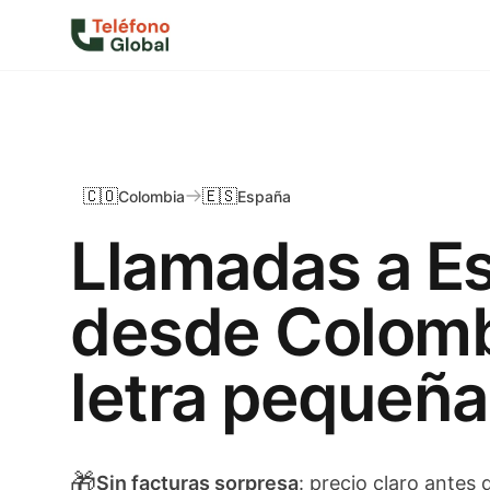
🇨🇴
🇪🇸
Colombia
España
Llamadas a E
desde Colomb
letra pequeña
🎁
Sin facturas sorpresa
: precio claro antes