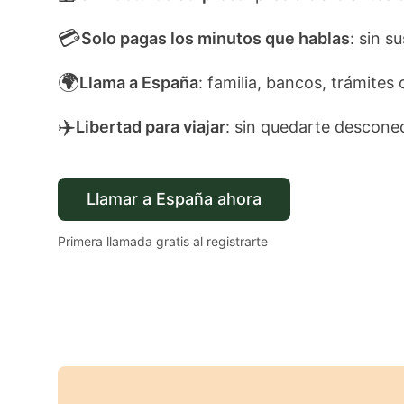
💳
Solo pagas los minutos que hablas
: sin s
🌍
Llama a España
: familia, bancos, trámites 
✈️
Libertad para viajar
: sin quedarte descone
Llamar a España ahora
Primera llamada gratis al registrarte