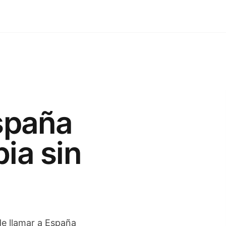
spaña
ia sin
 de llamar a España