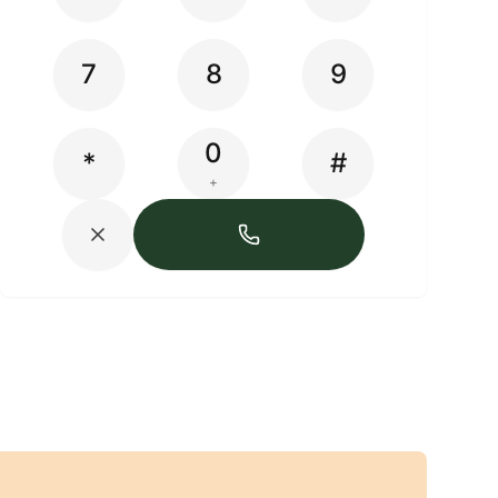
7
8
9
0
*
#
+