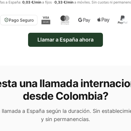
ifas a
España
:
0,03 €/min
a fijos
·
0,33 €/min
a móviles
. Sin cuotas ni permanenc
Pago Seguro
Llamar a
España
ahora
sta una llamada internacio
desde Colombia
?
u llamada a
España
según la duración. Sin establecimi
y sin permanencias.