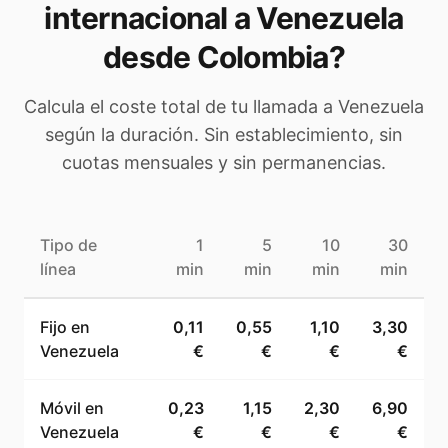
internacional a
Venezuela
desde Colombia
?
Calcula el coste total de tu llamada a
Venezuela
según la duración. Sin establecimiento, sin
cuotas mensuales y sin permanencias.
Tipo de
1
5
10
30
línea
min
min
min
min
Fijo en
0,11
0,55
1,10
3,30
Venezuela
€
€
€
€
Móvil en
0,23
1,15
2,30
6,90
Venezuela
€
€
€
€