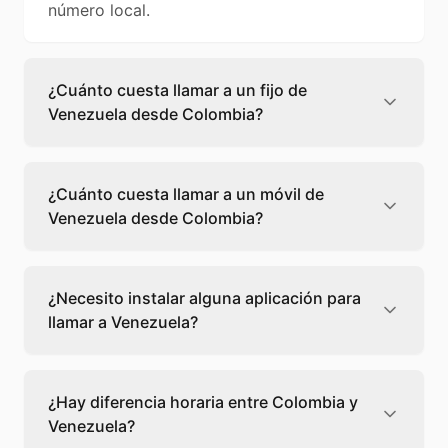
número local.
¿Cuánto cuesta llamar a un fijo de
Venezuela desde Colombia?
Llamar a un fijo de Venezuela desde Colombia
cuesta 0,11 €/min con Teléfono Global. Verás
¿Cuánto cuesta llamar a un móvil de
el precio exacto antes de marcar para que
Venezuela desde Colombia?
sepas qué vas a gastar.
Llamar a un móvil de Venezuela desde
Colombia cuesta 0,23 €/min con Teléfono
¿Necesito instalar alguna aplicación para
Global. Pagas solo los minutos que hablas, sin
llamar a Venezuela?
cuotas ni permanencia.
No, Teléfono Global funciona directamente
desde tu navegador web. Solo necesitas una
¿Hay diferencia horaria entre Colombia y
conexión a internet y podrás llamar
Venezuela?
directamente a Venezuela.