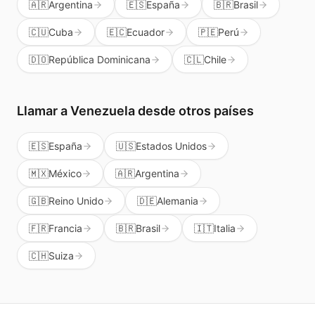
🇦🇷
Argentina
🇪🇸
España
🇧🇷
Brasil
🇨🇺
Cuba
🇪🇨
Ecuador
🇵🇪
Perú
🇩🇴
República Dominicana
🇨🇱
Chile
Llamar a
Venezuela
desde otros países
🇪🇸
España
🇺🇸
Estados Unidos
🇲🇽
México
🇦🇷
Argentina
🇬🇧
Reino Unido
🇩🇪
Alemania
🇫🇷
Francia
🇧🇷
Brasil
🇮🇹
Italia
🇨🇭
Suiza