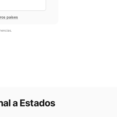
tros países
nencias.
nal a
Estados