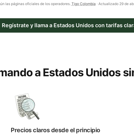
ún las páginas oficiales de los operadores.
Tigo Colombia
· Actualizado
29 de ab
Regístrate y llama a
Estados Unidos
con tarifas cla
lamando a Estados Unidos si
Precios claros desde el principio