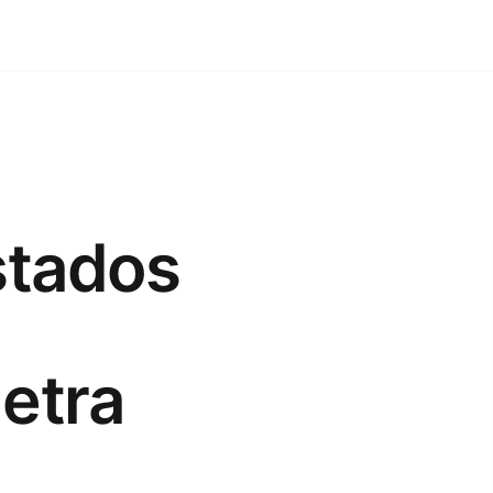
stados
letra