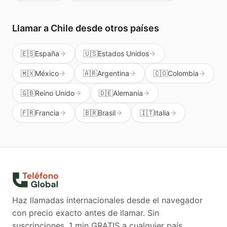
Llamar a
Chile
desde otros países
🇪🇸
España
🇺🇸
Estados Unidos
🇲🇽
México
🇦🇷
Argentina
🇨🇴
Colombia
🇬🇧
Reino Unido
🇩🇪
Alemania
🇫🇷
Francia
🇧🇷
Brasil
🇮🇹
Italia
Haz llamadas internacionales desde el navegador
con precio exacto antes de llamar. Sin
suscripciones.
1 min GRATIS a cualquier país.