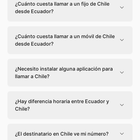
¿Cuánto cuesta llamar a un fijo de Chile
desde Ecuador?
Llamar a un fijo de Chile desde Ecuador
cuesta 0,08 €/min con Teléfono Global. Verás
¿Cuánto cuesta llamar a un móvil de Chile
el precio exacto antes de marcar para que
desde Ecuador?
sepas qué vas a gastar.
Llamar a un móvil de Chile desde Ecuador
cuesta 0,12 €/min con Teléfono Global. Pagas
¿Necesito instalar alguna aplicación para
solo los minutos que hablas, sin cuotas ni
llamar a Chile?
permanencia.
No, Teléfono Global funciona directamente
desde tu navegador web. Solo necesitas una
¿Hay diferencia horaria entre Ecuador y
conexión a internet y podrás llamar
Chile?
directamente a Chile.
Sí, entre Ecuador y Chile hay +1 hora de
diferencia,
escoge el mejor momento
para
¿El destinatario en Chile ve mi número?
llamar a a Chile.