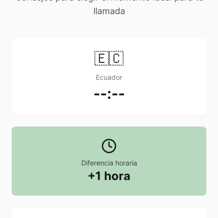
llamada
🇪🇨
Ecuador
--:--
Diferencia horaria
+1 hora