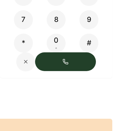
7
8
9
0
*
#
+