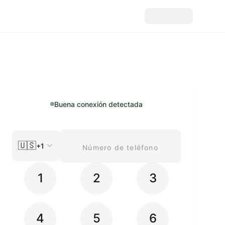
Buena conexión detectada
🇺🇸
+1
1
2
3
4
5
6