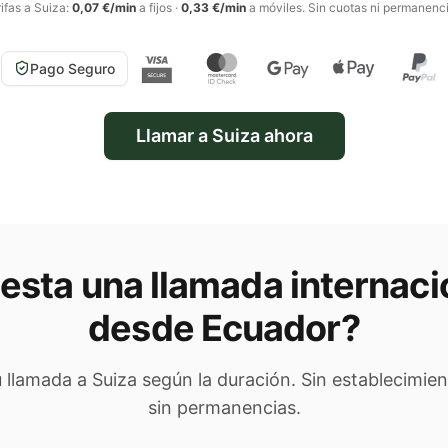
ifas a
Suiza
:
0,07 €/min
a fijos
·
0,33 €/min
a móviles
. Sin cuotas ni permanenc
Pago Seguro
Llamar a
Suiza
ahora
esta una llamada internaci
desde Ecuador
?
tu llamada a
Suiza
según la duración. Sin establecimien
sin permanencias.