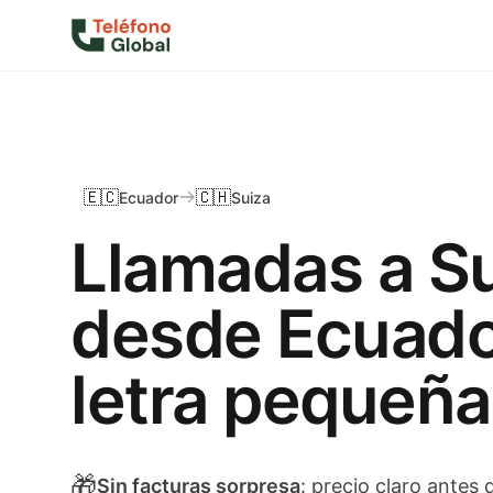
🇪🇨
🇨🇭
Ecuador
Suiza
Llamadas a S
desde Ecuado
letra pequeña
🎁
Sin facturas sorpresa
: precio claro antes 