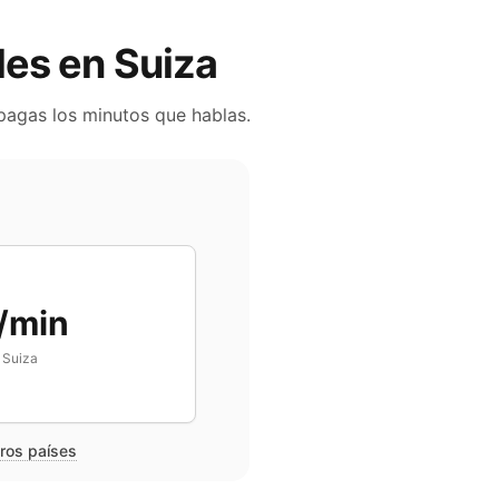
iles en
Suiza
 pagas los minutos que hablas.
/min
n
Suiza
tros países