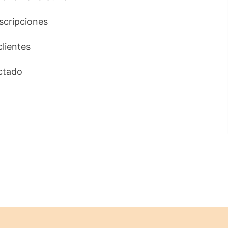
uscripciones
clientes
ctado