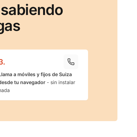
 sabiendo
gas
3
.
Llama a móviles y fijos de Suiza
desde tu navegador
- sin instalar
nada