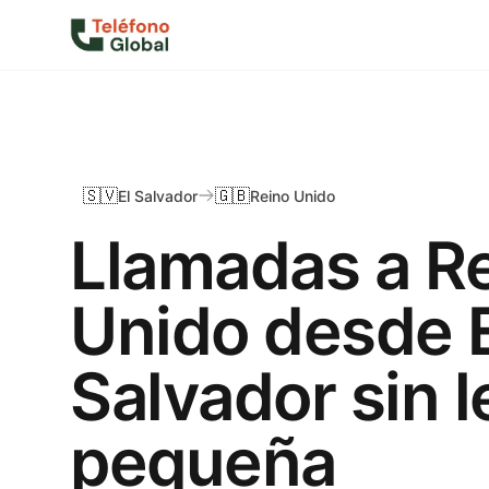
🇸🇻
🇬🇧
El Salvador
Reino Unido
Llamadas a R
Unido desde E
Salvador sin l
pequeña