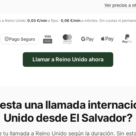
Ver precios a o
s a
Reino Unido
:
0,03 €/min
a fijos
·
0,06 €/min
a móviles
. Sin cuotas ni perman
Pago Seguro
Llamar a
Reino Unido
ahora
esta una llamada internaci
Unido
desde El Salvador
?
de tu llamada a
Reino Unido
según la duración. Sin est