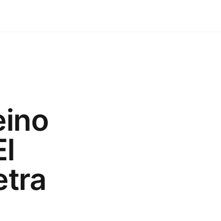
eino
l
etra