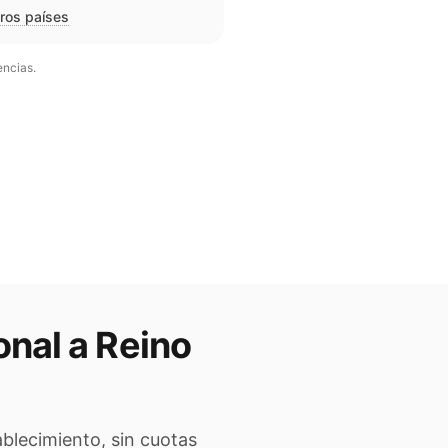
tros países
encias.
onal a
Reino
ablecimiento, sin cuotas