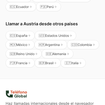
🇪🇨
Ecuador
🇵🇪
Perú
Llamar a
Austria
desde otros países
🇪🇸
España
🇺🇸
Estados Unidos
🇲🇽
México
🇦🇷
Argentina
🇨🇴
Colombia
🇬🇧
Reino Unido
🇩🇪
Alemania
🇫🇷
Francia
🇧🇷
Brasil
🇮🇹
Italia
Haz llamadas internacionales desde el navegador