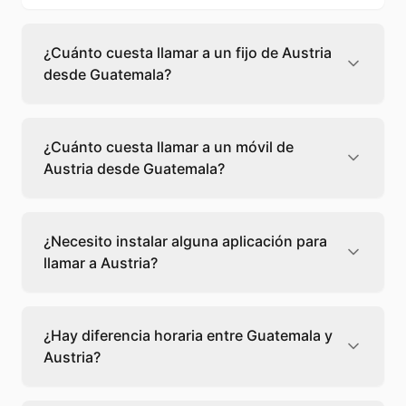
¿Cuánto cuesta llamar a un fijo de Austria
desde Guatemala?
Llamar a un fijo de Austria desde Guatemala
cuesta 0,32 €/min con Teléfono Global. Verás
¿Cuánto cuesta llamar a un móvil de
el precio exacto antes de marcar para que
Austria desde Guatemala?
sepas qué vas a gastar.
Llamar a un móvil de Austria desde
Guatemala cuesta 0,03 €/min con Teléfono
¿Necesito instalar alguna aplicación para
Global. Pagas solo los minutos que hablas, sin
llamar a Austria?
cuotas ni permanencia.
No, Teléfono Global funciona directamente
desde tu navegador web. Solo necesitas una
¿Hay diferencia horaria entre Guatemala y
conexión a internet y podrás llamar
Austria?
directamente a Austria.
Sí, entre Guatemala y Austria hay +8 horas de