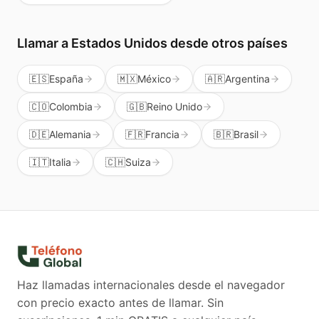
Llamar a
Estados Unidos
desde otros países
🇪🇸
España
🇲🇽
México
🇦🇷
Argentina
🇨🇴
Colombia
🇬🇧
Reino Unido
🇩🇪
Alemania
🇫🇷
Francia
🇧🇷
Brasil
🇮🇹
Italia
🇨🇭
Suiza
Haz llamadas internacionales desde el navegador
con precio exacto antes de llamar. Sin