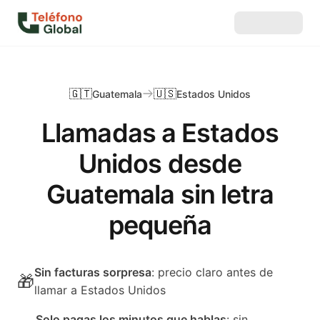
🇬🇹
🇺🇸
Guatemala
Estados Unidos
Llamadas a Estados
Unidos desde
Guatemala sin letra
pequeña
Sin facturas sorpresa
: precio claro antes de
🎁
llamar a Estados Unidos
Solo pagas los minutos que hablas
: sin