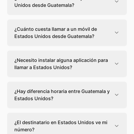
Unidos desde Guatemala?
Llamar a un fijo de Estados Unidos desde
Guatemala cuesta 0,02 €/min con Teléfono
¿Cuánto cuesta llamar a un móvil de
Global. Verás el precio exacto antes de
Estados Unidos desde Guatemala?
marcar para que sepas qué vas a gastar.
Llamar a un móvil de Estados Unidos desde
Guatemala cuesta 0,02 €/min con Teléfono
¿Necesito instalar alguna aplicación para
Global. Pagas solo los minutos que hablas, sin
llamar a Estados Unidos?
cuotas ni permanencia.
No, Teléfono Global funciona directamente
desde tu navegador web. Solo necesitas una
¿Hay diferencia horaria entre Guatemala y
conexión a internet y podrás llamar
Estados Unidos?
directamente a Estados Unidos.
Sí, entre Guatemala y Estados Unidos hay +2
horas de diferencia,
escoge el mejor
¿El destinatario en Estados Unidos ve mi
momento
para llamar a a Estados Unidos.
número?