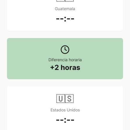
Guatemala
--:--
Diferencia horaria
+2 horas
🇺🇸
Estados Unidos
--:--