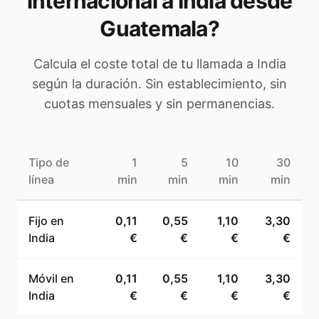
internacional a
India
desde
Guatemala
?
Calcula el coste total de tu llamada a
India
según la duración. Sin establecimiento, sin
cuotas mensuales y sin permanencias.
Tipo de
1
5
10
30
línea
min
min
min
min
Fijo en
0,11
0,55
1,10
3,30
India
€
€
€
€
Móvil en
0,11
0,55
1,10
3,30
India
€
€
€
€