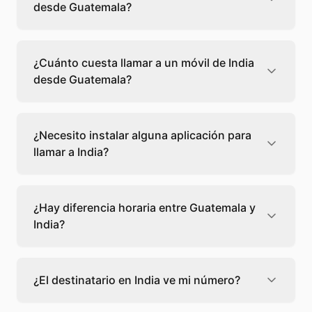
desde Guatemala?
Llamar a un fijo de India desde Guatemala
cuesta 0,11 €/min con Teléfono Global. Verás
¿Cuánto cuesta llamar a un móvil de India
el precio exacto antes de marcar para que
desde Guatemala?
sepas qué vas a gastar.
Llamar a un móvil de India desde Guatemala
cuesta 0,11 €/min con Teléfono Global. Pagas
¿Necesito instalar alguna aplicación para
solo los minutos que hablas, sin cuotas ni
llamar a India?
permanencia.
No, Teléfono Global funciona directamente
desde tu navegador web. Solo necesitas una
¿Hay diferencia horaria entre Guatemala y
conexión a internet y podrás llamar
India?
directamente a India.
Sí, entre Guatemala y India hay +12 horas de
diferencia,
escoge el mejor momento
para
¿El destinatario en India ve mi número?
llamar a a India.
El destinatario recibirá la llamada desde un