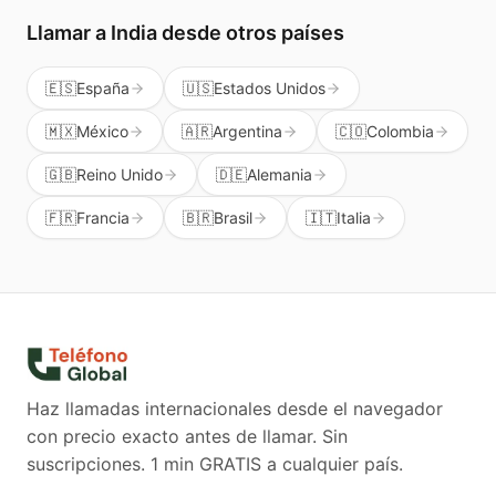
Llamar a
India
desde otros países
🇪🇸
España
🇺🇸
Estados Unidos
🇲🇽
México
🇦🇷
Argentina
🇨🇴
Colombia
🇬🇧
Reino Unido
🇩🇪
Alemania
🇫🇷
Francia
🇧🇷
Brasil
🇮🇹
Italia
Haz llamadas internacionales desde el navegador
con precio exacto antes de llamar. Sin
suscripciones.
1 min GRATIS a cualquier país.