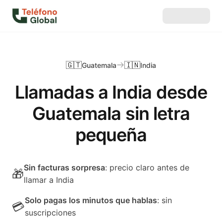
🇬🇹
🇮🇳
Guatemala
India
Llamadas a India desde
Guatemala sin letra
pequeña
Sin facturas sorpresa
: precio claro antes de
🎁
llamar a India
Solo pagas los minutos que hablas
: sin
💳
suscripciones