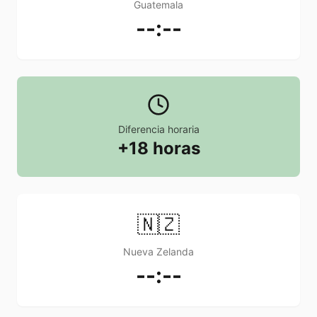
Guatemala
--:--
Diferencia horaria
+18 horas
🇳🇿
Nueva Zelanda
--:--