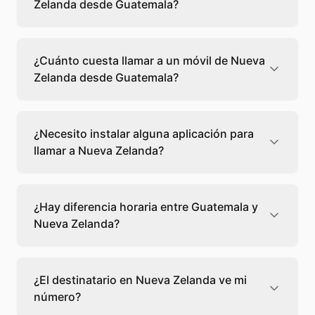
Zelanda desde Guatemala?
Llamar a un fijo de Nueva Zelanda desde
Guatemala cuesta 0,05 €/min con Teléfono
¿Cuánto cuesta llamar a un móvil de Nueva
Global. Verás el precio exacto antes de
Zelanda desde Guatemala?
marcar para que sepas qué vas a gastar.
Llamar a un móvil de Nueva Zelanda desde
Guatemala cuesta 0,14 €/min con Teléfono
¿Necesito instalar alguna aplicación para
Global. Pagas solo los minutos que hablas, sin
llamar a Nueva Zelanda?
cuotas ni permanencia.
No, Teléfono Global funciona directamente
desde tu navegador web. Solo necesitas una
¿Hay diferencia horaria entre Guatemala y
conexión a internet y podrás llamar
Nueva Zelanda?
directamente a Nueva Zelanda.
Sí, entre Guatemala y Nueva Zelanda hay +18
horas de diferencia,
escoge el mejor
¿El destinatario en Nueva Zelanda ve mi
momento
para llamar a a Nueva Zelanda.
número?