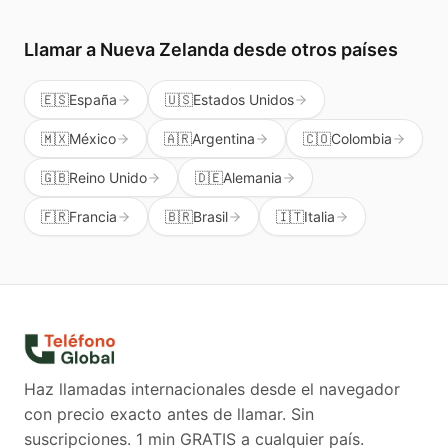
Llamar a
Nueva Zelanda
desde otros países
🇪🇸
España
🇺🇸
Estados Unidos
🇲🇽
México
🇦🇷
Argentina
🇨🇴
Colombia
🇬🇧
Reino Unido
🇩🇪
Alemania
🇫🇷
Francia
🇧🇷
Brasil
🇮🇹
Italia
Haz llamadas internacionales desde el navegador
con precio exacto antes de llamar. Sin
suscripciones.
1 min GRATIS a cualquier país.