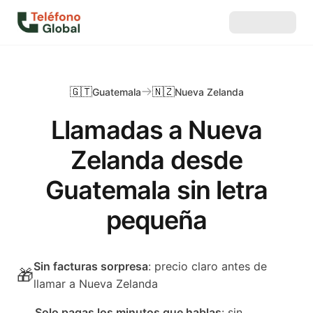
🇬🇹
🇳🇿
Guatemala
Nueva Zelanda
Llamadas a Nueva
Zelanda desde
Guatemala sin letra
pequeña
Sin facturas sorpresa
: precio claro antes de
🎁
llamar a Nueva Zelanda
Solo pagas los minutos que hablas
: sin