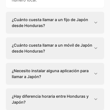
número local.
¿Cuánto cuesta llamar a un fijo de Japón
desde Honduras?
Llamar a un fijo de Japón desde Honduras
cuesta 0,08 €/min con Teléfono Global. Verás
¿Cuánto cuesta llamar a un móvil de Japón
el precio exacto antes de marcar para que
desde Honduras?
sepas qué vas a gastar.
Llamar a un móvil de Japón desde Honduras
cuesta 0,10 €/min con Teléfono Global. Pagas
¿Necesito instalar alguna aplicación para
solo los minutos que hablas, sin cuotas ni
llamar a Japón?
permanencia.
No, Teléfono Global funciona directamente
desde tu navegador web. Solo necesitas una
¿Hay diferencia horaria entre Honduras y
conexión a internet y podrás llamar
Japón?
directamente a Japón.