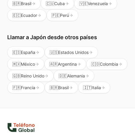
🇧🇷
Brasil
🇨🇺
Cuba
🇻🇪
Venezuela
🇪🇨
Ecuador
🇵🇪
Perú
Llamar a
Japón
desde otros países
🇪🇸
España
🇺🇸
Estados Unidos
🇲🇽
México
🇦🇷
Argentina
🇨🇴
Colombia
🇬🇧
Reino Unido
🇩🇪
Alemania
🇫🇷
Francia
🇧🇷
Brasil
🇮🇹
Italia