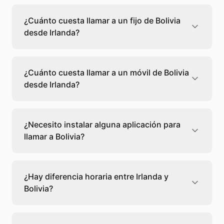
¿Cuánto cuesta llamar a un fijo de Bolivia
desde Irlanda?
Llamar a un fijo de Bolivia desde Irlanda
cuesta 0,54 €/min con Teléfono Global. Verás
¿Cuánto cuesta llamar a un móvil de Bolivia
el precio exacto antes de marcar para que
desde Irlanda?
sepas qué vas a gastar.
Llamar a un móvil de Bolivia desde Irlanda
cuesta 0,55 €/min con Teléfono Global. Pagas
¿Necesito instalar alguna aplicación para
solo los minutos que hablas, sin cuotas ni
llamar a Bolivia?
permanencia.
No, Teléfono Global funciona directamente
desde tu navegador web. Solo necesitas una
¿Hay diferencia horaria entre Irlanda y
conexión a internet y podrás llamar
Bolivia?
directamente a Bolivia.
Sí, entre Irlanda y Bolivia hay -5 horas de
diferencia,
escoge el mejor momento
para