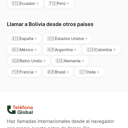
🇪🇨
Ecuador
🇵🇪
Perú
Llamar a
Bolivia
desde otros países
🇪🇸
España
🇺🇸
Estados Unidos
🇲🇽
México
🇦🇷
Argentina
🇨🇴
Colombia
🇬🇧
Reino Unido
🇩🇪
Alemania
🇫🇷
Francia
🇧🇷
Brasil
🇮🇹
Italia
Haz llamadas internacionales desde el navegador