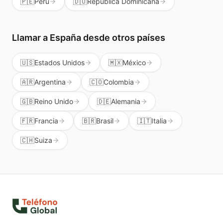
🇵🇪
Perú
🇩🇴
República Dominicana
Llamar a
España
desde otros países
🇺🇸
Estados Unidos
🇲🇽
México
🇦🇷
Argentina
🇨🇴
Colombia
🇬🇧
Reino Unido
🇩🇪
Alemania
🇫🇷
Francia
🇧🇷
Brasil
🇮🇹
Italia
🇨🇭
Suiza