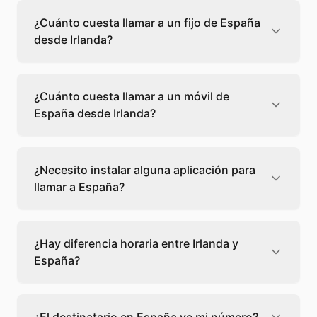
¿Cuánto cuesta llamar a un fijo de España
desde Irlanda?
Llamar a un fijo de España desde Irlanda
cuesta 0,03 €/min con Teléfono Global. Verás
¿Cuánto cuesta llamar a un móvil de
el precio exacto antes de marcar para que
España desde Irlanda?
sepas qué vas a gastar.
Llamar a un móvil de España desde Irlanda
cuesta 0,33 €/min con Teléfono Global. Pagas
¿Necesito instalar alguna aplicación para
solo los minutos que hablas, sin cuotas ni
llamar a España?
permanencia.
No, Teléfono Global funciona directamente
desde tu navegador web. Solo necesitas una
¿Hay diferencia horaria entre Irlanda y
conexión a internet y podrás llamar
España?
directamente a España.
Sí, entre Irlanda y España hay +1 hora de
diferencia,
escoge el mejor momento
para