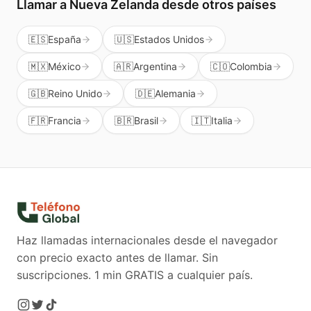
Llamar a
Nueva Zelanda
desde otros países
🇪🇸
España
🇺🇸
Estados Unidos
🇲🇽
México
🇦🇷
Argentina
🇨🇴
Colombia
🇬🇧
Reino Unido
🇩🇪
Alemania
🇫🇷
Francia
🇧🇷
Brasil
🇮🇹
Italia
Haz llamadas internacionales desde el navegador
con precio exacto antes de llamar. Sin
suscripciones.
1 min GRATIS a cualquier país.