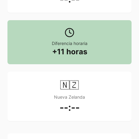
Diferencia horaria
+11 horas
🇳🇿
Nueva Zelanda
--:--