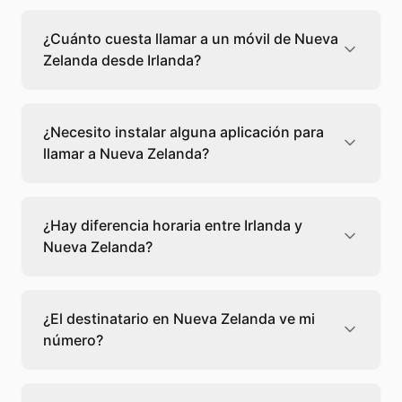
Llamar a un fijo de Nueva Zelanda desde
Irlanda cuesta 0,05 €/min con Teléfono
¿Cuánto cuesta llamar a un móvil de Nueva
Global. Verás el precio exacto antes de
Zelanda desde Irlanda?
marcar para que sepas qué vas a gastar.
Llamar a un móvil de Nueva Zelanda desde
Irlanda cuesta 0,14 €/min con Teléfono Global.
¿Necesito instalar alguna aplicación para
Pagas solo los minutos que hablas, sin cuotas
llamar a Nueva Zelanda?
ni permanencia.
No, Teléfono Global funciona directamente
desde tu navegador web. Solo necesitas una
¿Hay diferencia horaria entre Irlanda y
conexión a internet y podrás llamar
Nueva Zelanda?
directamente a Nueva Zelanda.
Sí, entre Irlanda y Nueva Zelanda hay +11
horas de diferencia,
escoge el mejor
¿El destinatario en Nueva Zelanda ve mi
momento
para llamar a a Nueva Zelanda.
número?
El destinatario recibirá la llamada desde un
número de teléfono normal. Teléfono Global